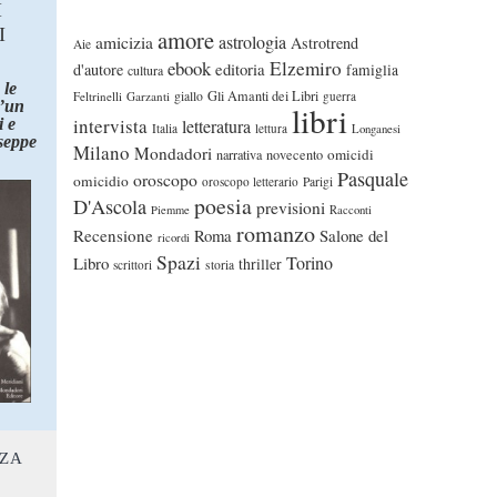
I
I
amore
astrologia
amicizia
Astrotrend
Aie
ebook
Elzemiro
editoria
d'autore
famiglia
cultura
 le
Gli Amanti dei Libri
Feltrinelli
Garzanti
giallo
guerra
d’un
libri
intervista
 e
letteratura
Italia
lettura
Longanesi
seppe
Milano
Mondadori
omicidi
narrativa
novecento
Pasquale
oroscopo
omicidio
oroscopo letterario
Parigi
poesia
D'Ascola
previsioni
Piemme
Racconti
romanzo
Recensione
Roma
Salone del
ricordi
Spazi
Torino
Libro
thriller
scrittori
storia
NZA