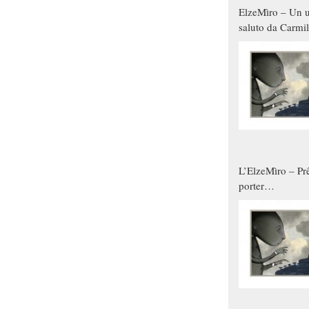
ElzeMìro – Un u
saluto da Carmil
tutti gli uomini 
qualche modo s
donne
L’ElzeMìro – Prê
porter
autunno/inverno