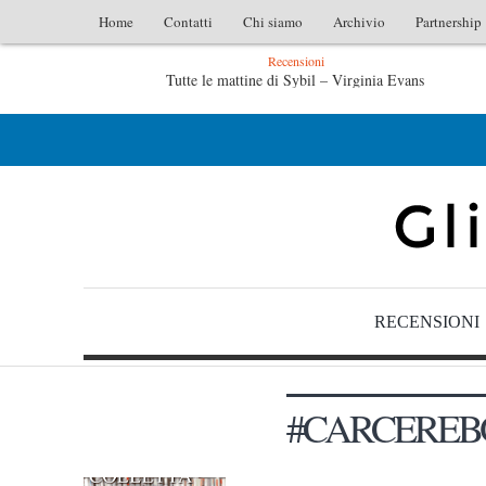
Home
Contatti
Chi siamo
Archivio
Partnership
Recensioni
Tutte le mattine di Sybil – Virginia Evans
L’idraulico non verrà – Fruttero & Lucentini
RECENSIONI
#CARCERE