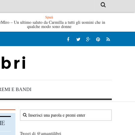
Spazi
ime salve di Fabrizio De André – Jan Gaggetta
eMìro – Un ultimo saluto da Carmilla a tutti gli uomini che in
Tutte le matti
qualche modo sono donne
REMI E BANDI
HE
Tweet di @amantilibri