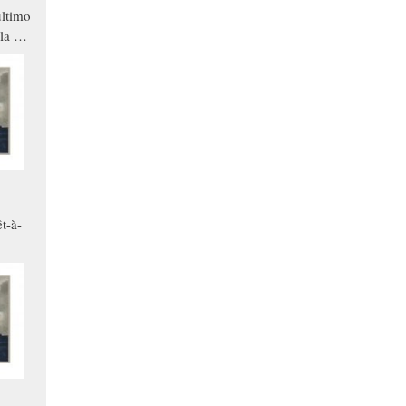
ltimo
la a
che in
ono
t-à-
.