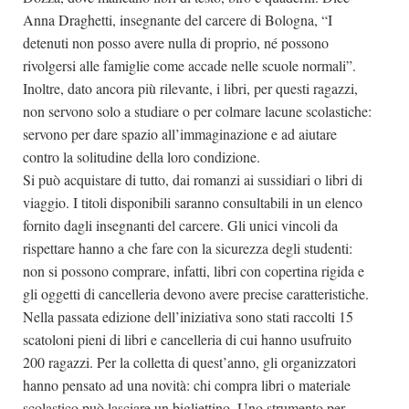
Anna Draghetti, insegnante del carcere di Bologna, “I
detenuti non posso avere nulla di proprio, né possono
rivolgersi alle famiglie come accade nelle scuole normali”.
Inoltre, dato ancora più rilevante, i libri, per questi ragazzi,
non servono solo a studiare o per colmare lacune scolastiche:
servono per dare spazio all’immaginazione e ad aiutare
contro la solitudine della loro condizione.
Si può acquistare di tutto, dai romanzi ai sussidiari o libri di
viaggio. I titoli disponibili saranno consultabili in un elenco
fornito dagli insegnanti del carcere. Gli unici vincoli da
rispettare hanno a che fare con la sicurezza degli studenti:
non si possono comprare, infatti, libri con copertina rigida e
gli oggetti di cancelleria devono avere precise caratteristiche.
Nella passata edizione dell’iniziativa sono stati raccolti 15
scatoloni pieni di libri e cancelleria di cui hanno usufruito
200 ragazzi. Per la colletta di quest’anno, gli organizzatori
hanno pensato ad una novità: chi compra libri o materiale
scolastico può lasciare un bigliettino. Uno strumento per