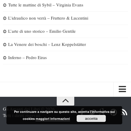
Tutte le mattine di Sybil – Virginia Evans
L’idraulico non verrà – Fruttero & Lucentini
L’arte di uno storico – Emilio Gentile
La Venere dei boschi – Lenz Koppelstätter
Inferno – Pedro Eiras
Spazi
Gli Amanti dei Libri © 2026.
Per continuare a navigare su questo sito, accetta l'informativa sui
Recensioni
Tutti i diritti riservati.
accetta
cookies
maggiori informazioni
Interviste & Incontri