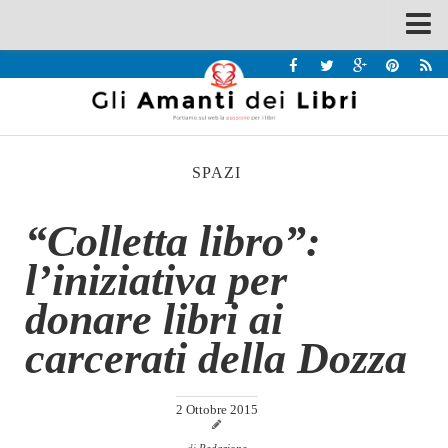
Spazi
Recensioni
Interviste & Incontri
SPAZI
Bandi
Home
“Colletta libro”:
Chi siamo
l’iniziativa per
Contatti
donare libri ai
Eventi
carcerati della Dozza
Home
Contatti
2 Ottobre 2015
Chi siamo