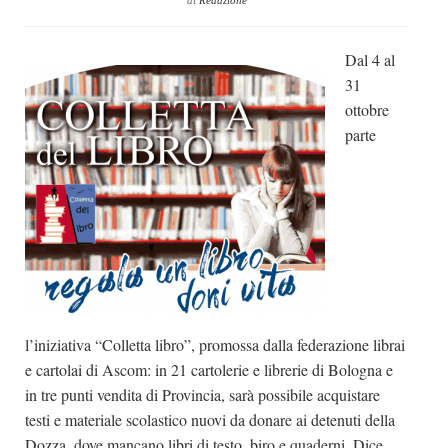
di
Redazione
Dicono di Noi
Dal 4 al
Rassegna Stampa
31
Archivio
ottobre
Autori
parte
Generi
Case editrici
Partnership
Giallo Stresa
Premio Chiara
Tabù Festival 2014
l’iniziativa “Colletta libro”, promossa dalla federazione librai
A Tutto Volume
e cartolai di Ascom: in 21 cartolerie e librerie di Bologna e
in tre punti vendita di Provincia, sarà possibile acquistare
Salone di Torino
testi e materiale scolastico nuovi da donare ai detenuti della
Marketing
Dozza, dove mancano libri di testo, biro e quaderni. Dice