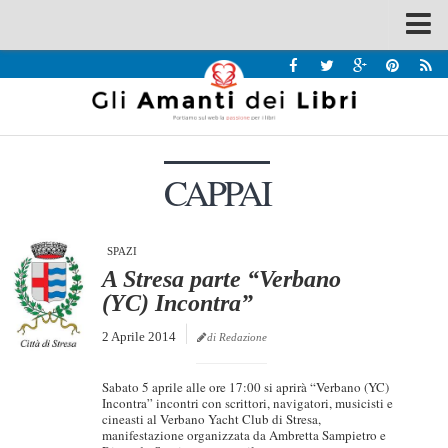
Spazi
Recensioni
Interviste & Incontri
CAPPAI
Bandi
Home
Chi siamo
SPAZI
A Stresa parte “Verbano
Contatti
(YC) Incontra”
Eventi
2 Aprile 2014
di Redazione
Home
Sabato 5 aprile alle ore 17:00 si aprirà “Verbano (YC)
Contatti
Incontra” incontri con scrittori, navigatori, musicisti e
cineasti al Verbano Yacht Club di Stresa,
manifestazione organizzata da Ambretta Sampietro e
Chi siamo