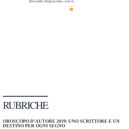
Riccardo Sargiacomo, con il...
Dicono di Noi
Rassegna Stampa
Archivio
Autori
Generi
Case editrici
Partnership
Giallo Stresa
Premio Chiara
Tabù Festival 2014
RUBRICHE
A Tutto Volume
Salone di Torino
OROSCOPO D’AUTORE 2019: UNO SCRITTORE E UN
Marketing
DESTINO PER OGNI SEGNO