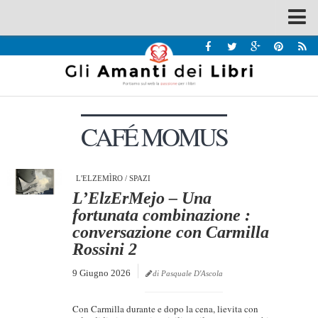
Spazi
Recensioni
Interviste & Incontri
CAFÉ MOMUS
Bandi
Home
Chi siamo
L'ELZEMÌRO
/
SPAZI
L’ElzErMejo – Una
Contatti
fortunata combinazione :
conversazione con Carmilla
Eventi
Rossini 2
Home
9 Giugno 2026
di Pasquale D'Ascola
Contatti
Con Carmilla durante e dopo la cena, lievita con
Chi siamo