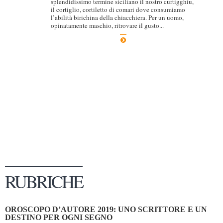
splendidissimo termine siciliano il nostro curtigghiu,
il cortiglio, cortiletto di comari dove consumiamo
Dicono di Noi
l’abilità birichina della chiacchiera. Per un uomo,
opinatamente maschio, ritrovare il gusto...
Rassegna Stampa
Archivio
Autori
Generi
Case editrici
Partnership
Giallo Stresa
Premio Chiara
Tabù Festival 2014
RUBRICHE
A Tutto Volume
Salone di Torino
OROSCOPO D’AUTORE 2019: UNO SCRITTORE E UN
Marketing
DESTINO PER OGNI SEGNO