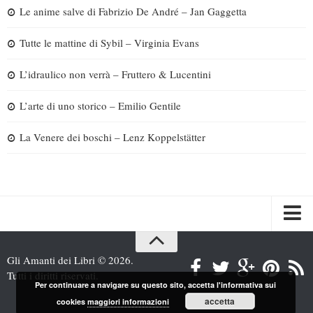
Le anime salve di Fabrizio De André – Jan Gaggetta
Tutte le mattine di Sybil – Virginia Evans
L’idraulico non verrà – Fruttero & Lucentini
L’arte di uno storico – Emilio Gentile
La Venere dei boschi – Lenz Koppelstätter
Spazi
Gli Amanti dei Libri © 2026.
Recensioni
Tutti i diritti riservati.
Per continuare a navigare su questo sito, accetta l'informativa sui
Interviste & Incontri
accetta
cookies
maggiori informazioni