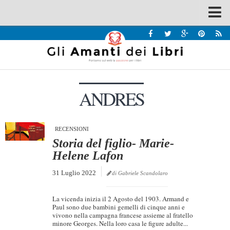
Spazi
Recensioni
Interviste & Incontri
ANDRES
Bandi
Home
Chi siamo
RECENSIONI
Storia del figlio- Marie-
Contatti
Helene Lafon
Eventi
31 Luglio 2022
di Gabriele Scandolaro
Home
La vicenda inizia il 2 Agosto del 1903. Armand e
Contatti
Paul sono due bambini gemelli di cinque anni e
vivono nella campagna francese assieme al fratello
minore Georges. Nella loro casa le figure adulte...
Chi siamo