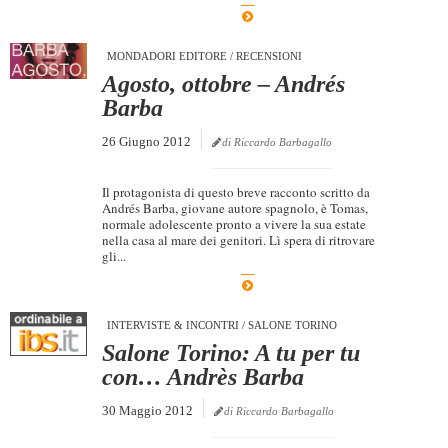
Dicono di Noi
MONDADORI EDITORE
/
RECENSIONI
Rassegna Stampa
Agosto, ottobre – Andrés
Archivio
Barba
Autori
26 Giugno 2012
di Riccardo Barbagallo
Generi
Il protagonista di questo breve racconto scritto da
Case editrici
Andrés Barba, giovane autore spagnolo, è Tomas,
normale adolescente pronto a vivere la sua estate
Partnership
nella casa al mare dei genitori. Lì spera di ritrovare
gli...
Giallo Stresa
Premio Chiara
INTERVISTE & INCONTRI
/
SALONE TORINO
Tabù Festival 2014
Salone Torino: A tu per tu
A Tutto Volume
con… Andrès Barba
Salone di Torino
30 Maggio 2012
di Riccardo Barbagallo
Marketing