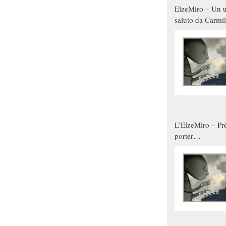
ElzeMìro – Un u
saluto da Carmil
tutti gli uomini 
qualche modo s
donne
L’ElzeMìro – Prê
porter
autunno/inverno