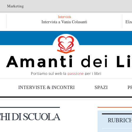
Marketing
Intervista
Le anime salve di Fabrizio De André – Jan Gaggetta
Intervista a Vania Colasanti
Elz
Tutte le mattine di Sybil – Virginia Evans
INTERVISTE & INCONTRI
SPAZI
P
HI DI SCUOLA
RUBRIC