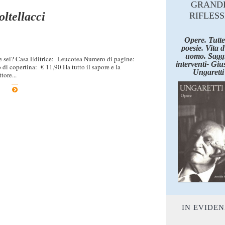
GRAND
ltellacci
RIFLESS
Opere. Tutte
poesie. Vita 
uomo. Saggi
e sei? Casa Editrice: Leucotea Numero di pagine:
interventi- Giu
i copertina: € 11,90 Ha tutto il sapore e la
Ungaretti
tore...
IN EVIDE