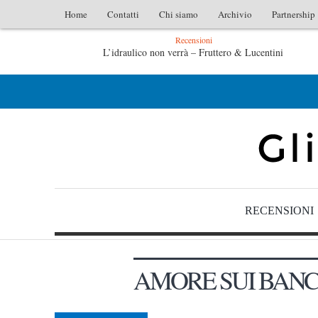
Home
Contatti
Chi siamo
Archivio
Partnership
Recensioni
L’idraulico non verrà – Fruttero & Lucentini
Le anime salve di Fabrizio De André – Jan Gaggetta
RECENSIONI
AMORE SUI BANC