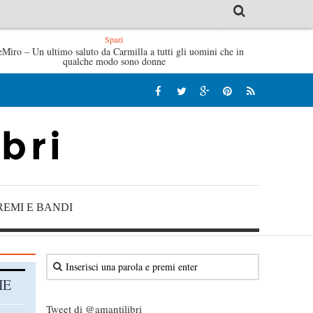
Spazi
eMìro – Un ultimo saluto da Carmilla a tutti gli uomini che in
Tutte le mattine di Sybil – Virginia Evans
L’idraulico non
qualche modo sono donne
REMI E BANDI
HE
Tweet di @amantilibri