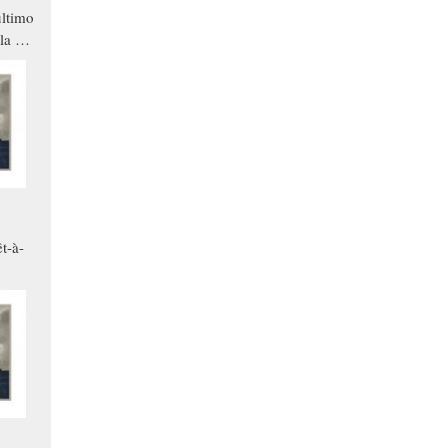
ltimo
la a
che in
ono
t-à-
.