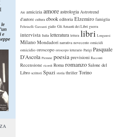
I
I
amore
astrologia
amicizia
Astrotrend
Aie
ebook
Elzemiro
editoria
d'autore
famiglia
cultura
 le
Gli Amanti dei Libri
Feltrinelli
Garzanti
giallo
guerra
d’un
libri
intervista
 e
letteratura
Italia
lettura
Longanesi
seppe
Milano
Mondadori
omicidi
narrativa
novecento
Pasquale
oroscopo
omicidio
oroscopo letterario
Parigi
poesia
D'Ascola
previsioni
Piemme
Racconti
romanzo
Recensione
Roma
Salone del
ricordi
Spazi
Torino
Libro
thriller
scrittori
storia
NZA