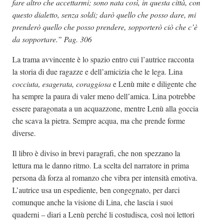
fare altro che accettarmi; sono nata così, in questa città, con
questo dialetto, senza soldi; darò quello che posso dare, mi
prenderò quello che posso prendere, sopporterò ciò che c’è
da sopportare.” Pag. 306
La trama avvincente è lo spazio entro cui l’autrice racconta
la storia di due ragazze e dell’amicizia che le lega. Lina
cocciuta, esagerata, coraggiosa
e Lenù mite e diligente che
ha sempre la paura di valer meno dell’amica. Lina potrebbe
essere paragonata a un acquazzone, mentre Lenù alla goccia
che scava la pietra. Sempre acqua, ma che prende forme
diverse.
Il libro è diviso in brevi paragrafi, che non spezzano la
lettura ma le danno ritmo. La scelta del narratore in prima
persona dà forza al romanzo che vibra per intensità emotiva.
L’autrice usa un espediente, ben congegnato, per darci
comunque anche la visione di Lina, che lascia i suoi
quaderni – diari a Lenù perché li costudisca, così noi lettori