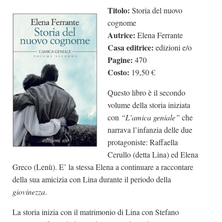
Titolo:
Storia del nuovo
Dicono di Noi
cognome
Rassegna Stampa
Autrice:
Elena Ferrante
Archivio
Casa editrice:
edizioni e/o
Pagine:
470
Autori
Costo:
19,50 €
Generi
Questo libro è il secondo
Case editrici
volume della storia iniziata
Partnership
con
“L’amica geniale”
che
narrava l’infanzia delle due
Giallo Stresa
protagoniste: Raffaella
Premio Chiara
Cerullo (detta Lina) ed Elena
Tabù Festival 2014
Greco (Lenù). E’ la stessa Elena a continuare a raccontare
della sua amicizia con Lina durante il periodo della
A Tutto Volume
giovinezza
.
Salone di Torino
La storia inizia con il matrimonio di Lina con Stefano
Marketing