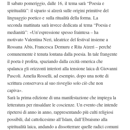
Il sabato pomeriggio, dalle 16, il tema sarà “Poesia e
spiritualità”: il sipario si alzerà sulle origini primitive del
linguaggio poetico e sulla ritualità della forma. La
seconda mattinata sarà invece dedicata al tema “Poesia e
medianità”: «Un’espressione spesso fraintesa – ha
motivato Valentina Neri, ideatrice del festival insieme a
Rossana Abis, Francesca Demuru e Rita Atzeri – perché
comunemente è tenuta lontana dalla poesia. In tale frangente
il poeta è profeta, spaziando dalla cecità omerica che
spalanca gli orizzonti interiori alla tensione laica di Giovanni
Pascoli. Amelia Rosselli, ad esempio, dopo una notte di
scrittura conservava al suo risveglio solo ciò che non
capiva».
Sarà la prima edizione di una manifestazione che impiega la
letteratura per rinsaldare le coscienze. Un evento che intende
ripetersi di anno in anno, rappresentando più culti religiosi
possibili, dal cattolicesimo all’Islam, dall’Ebraismo alla
spiritualità laica, andando a dissotterrare quelle radici comuni