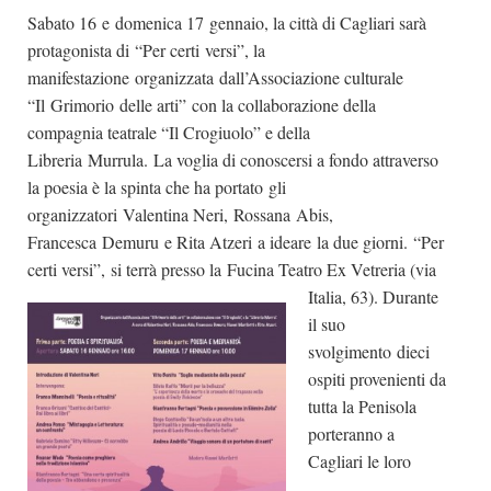
Sabato 16 e domenica 17 gennaio, la città di Cagliari sarà
Dicono di Noi
protagonista di “Per certi versi”, la
Rassegna Stampa
manifestazione organizzata dall’Associazione culturale
Archivio
“Il Grimorio delle arti” con la collaborazione della
compagnia teatrale “Il Crogiuolo” e della
Autori
Libreria Murrula. La voglia di conoscersi a fondo attraverso
Generi
la poesia è la spinta che ha portato gli
organizzatori Valentina Neri, Rossana Abis,
Case editrici
Francesca Demuru e Rita Atzeri a ideare la due giorni. “Per
Partnership
certi versi”, si terrà presso la Fucina Teatro Ex Vetreria (via
Giallo Stresa
Italia, 63).
Durante
il suo
Premio Chiara
svolgimento dieci
Tabù Festival 2014
ospiti provenienti da
A Tutto Volume
tutta la Penisola
porteranno a
Salone di Torino
Cagliari le loro
Marketing