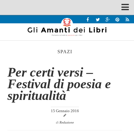
Spazi
Recensioni
Interviste & Incontri
SPAZI
Bandi
Home
Per certi versi –
Chi siamo
Festival di poesia e
Contatti
spiritualità
Eventi
Home
15 Gennaio 2016
Contatti
di
Redazione
Chi siamo