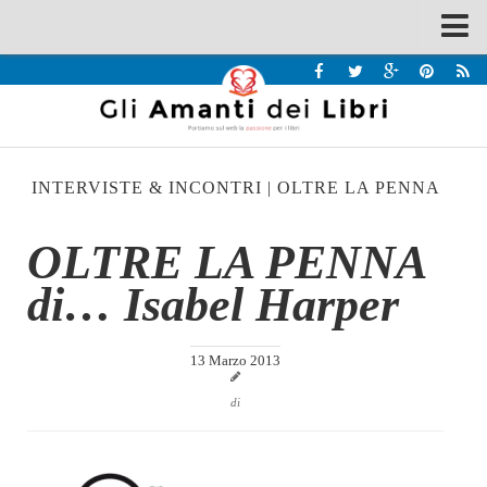
Spazi
Recensioni
Interviste & Incontri
INTERVISTE & INCONTRI
|
OLTRE LA PENNA
Bandi
Home
OLTRE LA PENNA
Chi siamo
di… Isabel Harper
Contatti
Eventi
13 Marzo 2013
Home
di
Contatti
Chi siamo