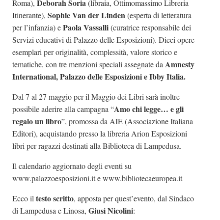
Deborah Soria
Roma),
(libraia, Ottimomassimo Libreria
Sophie Van der Linden
Itinerante),
(esperta di letteratura
Paola Vassalli
per l’infanzia) e
(curatrice responsabile dei
Servizi educativi di Palazzo delle Esposizioni). Dieci opere
esemplari per originalità, complessità, valore storico e
Amnesty
tematiche, con tre menzioni speciali assegnate da
International, Palazzo delle Esposizioni e Ibby Italia.
Dal 7 al 27 maggio per il Maggio dei Libri sarà inoltre
Amo chi legge… e gli
possibile aderire alla campagna “
regalo un libro
”, promossa da AIE (Associazione Italiana
Editori), acquistando presso la libreria Arion Esposizioni
libri per ragazzi destinati alla Biblioteca di Lampedusa.
Il calendario aggiornato degli eventi su
www.palazzoesposizioni.it
e
www.bibliotecaeuropea.it
testo scritto
Ecco il
, apposta per quest’evento, dal Sindaco
Giusi Nicolini
di Lampedusa e Linosa,
: