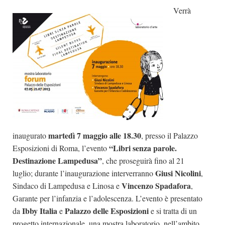
Verrà
Dicono di Noi
Rassegna Stampa
Archivio
Autori
Generi
Case editrici
Partnership
martedì 7 maggio alle 18.30
inaugurato
Giallo Stresa
, presso il Palazzo
“Libri senza parole.
Esposizioni di Roma, l’evento
Premio Chiara
Destinazione Lampedusa”
, che proseguirà fino al 21
Tabù Festival 2014
Giusi Nicolini
luglio; durante l’inaugurazione interverranno
,
A Tutto Volume
Vincenzo Spadafora
Sindaco di Lampedusa e Linosa e
,
Garante per l’infanzia e l’adolescenza. L’evento è presentato
Salone di Torino
Ibby Italia
Palazzo delle Esposizioni
da
e
e si tratta di un
Marketing
progetto internazionale, una mostra laboratorio, nell’ambito