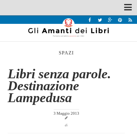
Spazi
Recensioni
Interviste & Incontri
SPAZI
Bandi
Home
Libri senza parole.
Chi siamo
Destinazione
Contatti
Lampedusa
Eventi
Home
3 Maggio 2013
Contatti
di
Chi siamo