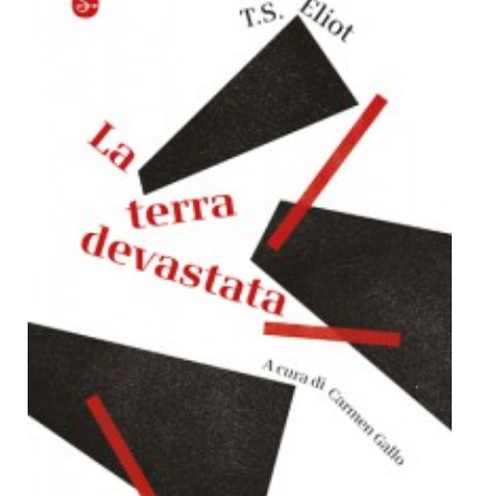
Dicono di Noi
Rassegna Stampa
Archivio
Autori
Generi
Case editrici
Partnership
Giallo Stresa
Premio Chiara
Tabù Festival 2014
A Tutto Volume
Salone di Torino
Marketing