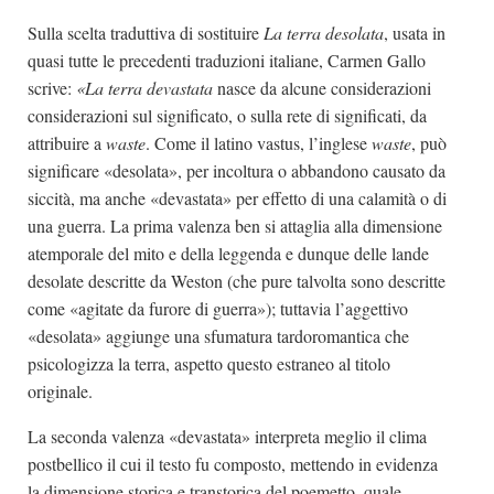
Sulla scelta traduttiva di sostituire
La terra desolata
, usata in
quasi tutte le precedenti traduzioni italiane, Carmen Gallo
scrive:
«La terra devastata
nasce da alcune considerazioni
considerazioni sul significato, o sulla rete di significati, da
attribuire a
waste
. Come il latino vastus, l’inglese
waste
, può
significare «desolata», per incoltura o abbandono causato da
siccità, ma anche «devastata» per effetto di una calamità o di
una guerra. La prima valenza ben si attaglia alla dimensione
atemporale del mito e della leggenda e dunque delle lande
desolate descritte da Weston (che pure talvolta sono descritte
come «agitate da furore di guerra»); tuttavia l’aggettivo
«desolata» aggiunge una sfumatura tardoromantica che
psicologizza la terra, aspetto questo estraneo al titolo
originale.
La seconda valenza «devastata» interpreta meglio il clima
postbellico il cui il testo fu composto, mettendo in evidenza
la dimensione storica e transtorica del poemetto, quale