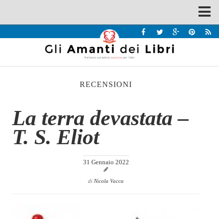
Spazi
Recensioni
Interviste & Incontri
RECENSIONI
Bandi
Home
La terra devastata –
Chi siamo
T. S. Eliot
Contatti
Eventi
31 Gennaio 2022
Home
di
Nicola Vacca
Contatti
Chi siamo