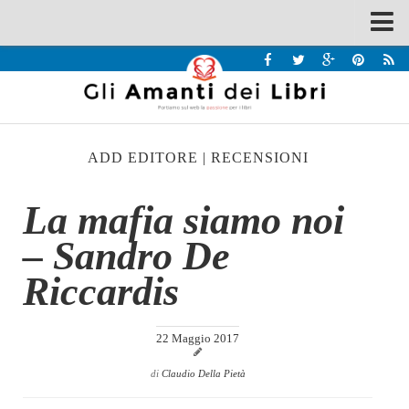
Spazi
Recensioni
Interviste & Incontri
ADD EDITORE
|
RECENSIONI
Bandi
Home
La mafia siamo noi
Chi siamo
– Sandro De
Contatti
Riccardis
Eventi
Home
22 Maggio 2017
Contatti
di
Claudio Della Pietà
Chi siamo