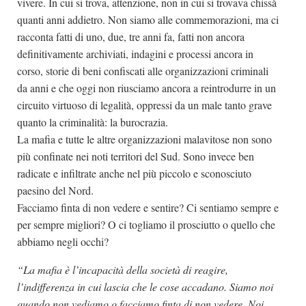
vivere. In cui si trova, attenzione, non in cui si trovava chissà
quanti anni addietro. Non siamo alle commemorazioni, ma ci
racconta fatti di uno, due, tre anni fa, fatti non ancora
definitivamente archiviati, indagini e processi ancora in
corso, storie di beni confiscati alle organizzazioni criminali
da anni e che oggi non riusciamo ancora a reintrodurre in un
circuito virtuoso di legalità, oppressi da un male tanto grave
quanto la criminalità: la burocrazia.
La mafia e tutte le altre organizzazioni malavitose non sono
più confinate nei noti territori del Sud. Sono invece ben
radicate e infiltrate anche nel più piccolo e sconosciuto
paesino del Nord.
Facciamo finta di non vedere e sentire? Ci sentiamo sempre e
per sempre migliori? O ci togliamo il prosciutto o quello che
abbiamo negli occhi?
“La mafia è l’incapacità della società di reagire,
l’indifferenza in cui lascia che le cose accadano. Siamo noi
quando non vediamo o facciamo finta di non vedere. Noi