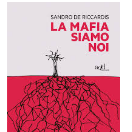
Dicono di Noi
Rassegna Stampa
Archivio
Autori
Generi
Case editrici
Partnership
Giallo Stresa
Premio Chiara
Tabù Festival 2014
A Tutto Volume
Salone di Torino
Marketing