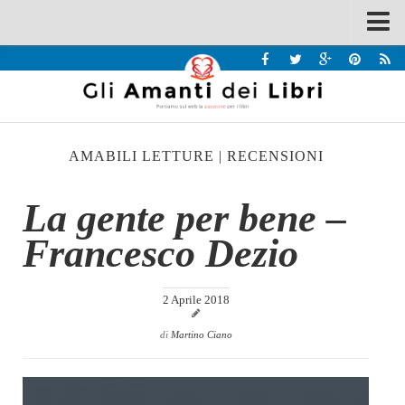
Spazi
Recensioni
Interviste & Incontri
AMABILI LETTURE
|
RECENSIONI
Bandi
Home
La gente per bene –
Chi siamo
Francesco Dezio
Contatti
Eventi
2 Aprile 2018
Home
di
Martino Ciano
Contatti
Chi siamo