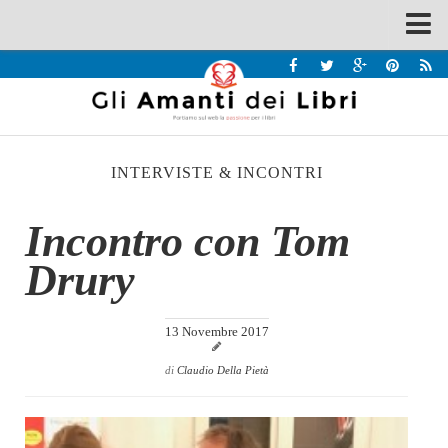
Spazi
Recensioni
Interviste & Incontri
INTERVISTE & INCONTRI
Bandi
Home
Incontro con Tom
Chi siamo
Drury
Contatti
Eventi
13 Novembre 2017
Home
di
Claudio Della Pietà
Contatti
Chi siamo