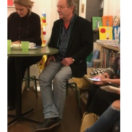
Dicono di Noi
Rassegna Stampa
Archivio
Autori
Generi
Case editrici
Partnership
Giallo Stresa
Premio Chiara
Tabù Festival 2014
A Tutto Volume
Salone di Torino
Marketing