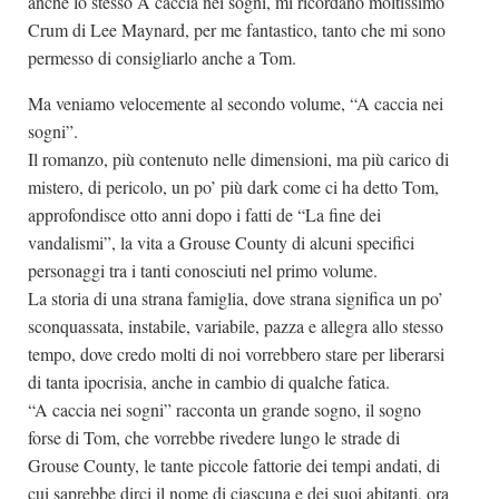
anche lo stesso A caccia nei sogni, mi ricordano moltissimo
Crum di Lee Maynard, per me fantastico, tanto che mi sono
permesso di consigliarlo anche a Tom.
Ma veniamo velocemente al secondo volume, “A caccia nei
sogni”.
Il romanzo, più contenuto nelle dimensioni, ma più carico di
mistero, di pericolo, un po’ più dark come ci ha detto Tom,
approfondisce otto anni dopo i fatti de “La fine dei
vandalismi”, la vita a Grouse County di alcuni specifici
personaggi tra i tanti conosciuti nel primo volume.
La storia di una strana famiglia, dove strana significa un po’
sconquassata, instabile, variabile, pazza e allegra allo stesso
tempo, dove credo molti di noi vorrebbero stare per liberarsi
di tanta ipocrisia, anche in cambio di qualche fatica.
“A caccia nei sogni” racconta un grande sogno, il sogno
forse di Tom, che vorrebbe rivedere lungo le strade di
Grouse County, le tante piccole fattorie dei tempi andati, di
cui saprebbe dirci il nome di ciascuna e dei suoi abitanti, ora