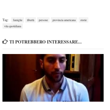
Tag:
famiglie
libertà
persone
provincia americana
storie
vita quotidiana
TI POTREBBERO INTERESSARE...