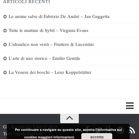
ARTICOLI RECENTI
Le anime salve di Fabrizio De André – Jan Gaggetta
Tutte le mattine di Sybil – Virginia Evans
L’idraulico non verrà – Fruttero & Lucentini
L’arte di uno storico – Emilio Gentile
La Venere dei boschi – Lenz Koppelstätter
Spazi
Gli Amanti dei Libri © 2026.
Per continuare a navigare su questo sito, accetta l'informativa sui
Recensioni
Tutti i diritti riservati.
accetta
cookies
maggiori informazioni