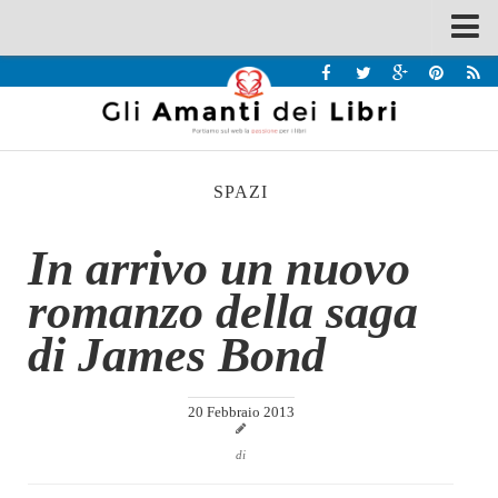
Spazi
Recensioni
Interviste & Incontri
SPAZI
Bandi
Home
In arrivo un nuovo
Chi siamo
romanzo della saga
Contatti
di James Bond
Eventi
Home
20 Febbraio 2013
Contatti
di
Chi siamo