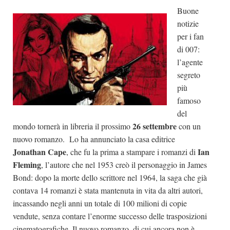
Buone
Dicono di Noi
notizie
Rassegna Stampa
per i fan
Archivio
di 007:
l’agente
Autori
segreto
Generi
più
famoso
Case editrici
del
Partnership
26 settembre
mondo tornerà in libreria il prossimo
con un
Giallo Stresa
nuovo romanzo. Lo ha annunciato la casa editrice
Jonathan Cape
Ian
, che fu la prima a stampare i romanzi di
Premio Chiara
Fleming
, l’autore che nel 1953 creò il personaggio in James
Tabù Festival 2014
Bond: dopo la morte dello scrittore nel 1964, la saga che già
A Tutto Volume
contava 14 romanzi è stata mantenuta in vita da altri autori,
incassando negli anni un totale di 100 milioni di copie
Salone di Torino
vendute, senza contare l’enorme successo delle trasposizioni
Marketing
cinematografiche. Il nuovo romanzo, di cui ancora non è