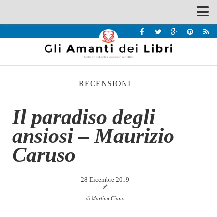
Spazi
Recensioni
Interviste & Incontri
RECENSIONI
Bandi
Home
Il paradiso degli
Chi siamo
ansiosi – Maurizio
Contatti
Caruso
Eventi
Home
28 Dicembre 2019
Contatti
di
Martino Ciano
Chi siamo