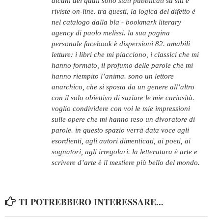
alcuni dei quali sono stati pubblicati su siti e
riviste on-line. tra questi, la logica del difetto è
nel catalogo dalla bla - bookmark literary
agency di paolo melissi. la sua pagina
personale facebook è dispersioni 82. amabili
letture: i libri che mi piacciono, i classici che mi
hanno formato, il profumo delle parole che mi
hanno riempito l’anima. sono un lettore
anarchico, che si sposta da un genere all’altro
con il solo obiettivo di saziare le mie curiosità.
voglio condividere con voi le mie impressioni
sulle opere che mi hanno reso un divoratore di
parole. in questo spazio verrà data voce agli
esordienti, agli autori dimenticati, ai poeti, ai
sognatori, agli irregolari. la letteratura è arte e
scrivere d’arte è il mestiere più bello del mondo.
TI POTREBBERO INTERESSARE...