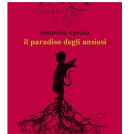
Dicono di Noi
Rassegna Stampa
Archivio
Autori
Generi
Case editrici
Partnership
Giallo Stresa
Premio Chiara
Tabù Festival 2014
A Tutto Volume
Salone di Torino
Marketing