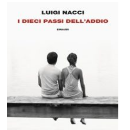
Dicono di Noi
Rassegna Stampa
Archivio
Autori
Generi
Case editrici
Partnership
Giallo Stresa
Premio Chiara
Tabù Festival 2014
A Tutto Volume
Salone di Torino
Marketing