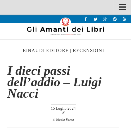
Spazi
Recensioni
Interviste & Incontri
EINAUDI EDITORE
|
RECENSIONI
Bandi
Home
I dieci passi
Chi siamo
dell’addio – Luigi
Contatti
Nacci
Eventi
Home
15 Luglio 2024
Contatti
di
Nicola Vacca
Chi siamo