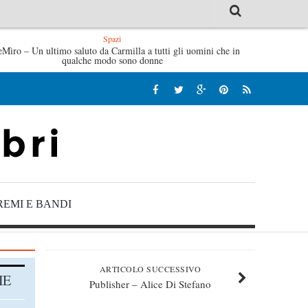
Spazi
brizio De André – Jan Gaggetta
eMìro – Un ultimo saluto da Carmilla a tutti gli uomini che in
Tutte le mattine di Sybil – Vi
qualche modo sono donne
REMI E BANDI
ARTICOLO SUCCESSIVO
HE
Publisher – Alice Di Stefano