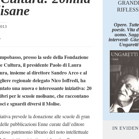
GRAND
lisane
RIFLESS
Opere. Tutte
2013
poesie. Vita 
uomo. Saggi
e
interventi- Giu
Ungaretti
pobasso, presso la sede della Fondazione
e Cultura, il
presidente Paolo di Laura
ura, insieme al direttore Sandro Arco e al
gliere regionale delegato Nico Ioffredi, ha
ntato una nuova e interessante iniziativa: 20
libri per le scuole molisane, che raccontano
oci e sguardi diversi il Molise.
ziativa prevede la donazione alle scuole di gran
 delle pubblicazioni Enne curate dall’editore
IN EVIDE
ioso patrimonio librario del noto intellettuale