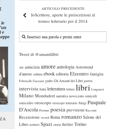
I
I
ARTICOLO PRECEDENTE
IoScrittore, aperte le preiscrizioni al
torneo letterario per il 2014
 le
d’un
 e
seppe
Tweet di @amantilibri
amore
astrologia
amicizia
Astrotrend
Aie
ebook
Elzemiro
editoria
d'autore
famiglia
cultura
Gli Amanti dei Libri
Feltrinelli
Garzanti
giallo
guerra
libri
intervista
letteratura
Italia
lettura
Longanesi
Milano
Mondadori
omicidi
narrativa
novecento
Pasquale
oroscopo
omicidio
oroscopo letterario
Parigi
poesia
D'Ascola
previsioni
Piemme
Racconti
romanzo
Recensione
Roma
Salone del
ricordi
NZA
Spazi
Torino
Libro
thriller
scrittori
storia