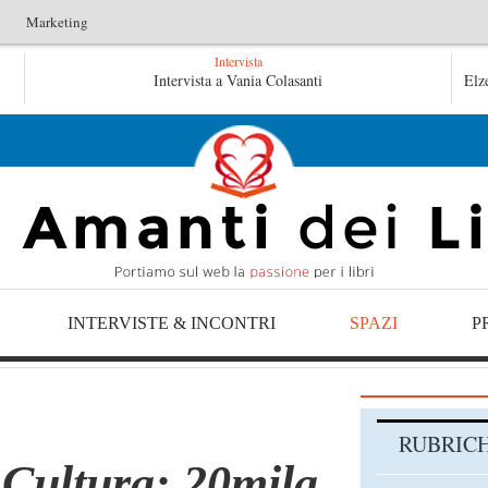
Marketing
Intervista
raulico non verrà – Fruttero & Lucentini
Intervista a Vania Colasanti
Le anime salve di Fa
Elz
e salve di Fabrizio De André – Jan Gaggetta
INTERVISTE & INCONTRI
SPAZI
P
RUBRIC
Cultura: 20mila