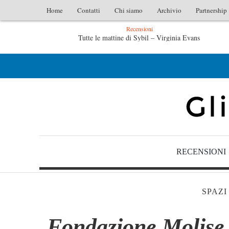
Home
Contatti
Chi siamo
Archivio
Partnership
Recensioni
Tutte le mattine di Sybil – Virginia Evans
L’id
L’idraulico non verrà – Fruttero & Lucentini
Le anim
RECENSIONI
SPAZI
Fondazione Molise 