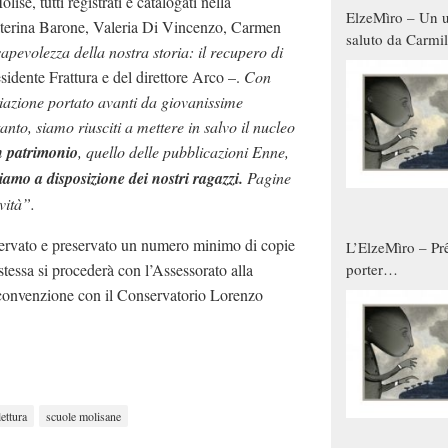
se, tutti registrati e catalogati nella
ElzeMìro – Un u
Katerina Barone, Valeria Di Vincenzo, Carmen
saluto da Carmil
evolezza della nostra storia: il recupero di
tutti gli uomini 
sidente Frattura e del direttore Arco –.
Con
qualche modo s
iazione portato avanti da giovanissime
donne
anto, siamo riusciti a mettere in salvo il nucleo
 patrimonio
, quello delle pubblicazioni Enne,
iamo a disposizione dei nostri ragazzi.
Pagine
vità”.
servato e preservato un numero minimo di copie
L’ElzeMìro – Prê
stessa si procederà con l’Assessorato alla
porter
autunno/inverno
le convenzione con il Conservatorio Lorenzo
lettura
scuole molisane