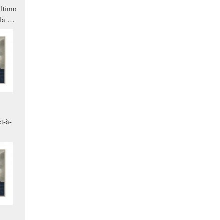
ltimo
la a
che in
ono
t-à-
.