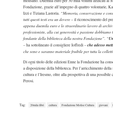
molisano. Duemila euro per 30 mila volumi dedicati al Moli
Fondazione, grazie all’impegno di quattro volontarie, 
Izzi e Tiziana Lastoria.
“Memoria, conservazione e consap
tutti questi testi era un dovere
– il riconoscimento del pre
appena duemila euro e lo straordinario lavoro di archiv
professioniste, alla cui generosità e passione dobbiamo t
fondante della biblioteca della nostra Fondazione”.
“
Un
– ha sottolineato il consigliere Ioffredi –
che adesso mett
che sono e saranno materiale fruibile per tutta la colletti
Di ogni titolo delle edizioni Enne la Fondazione ha con
a disposizione della biblioteca. Per l’arricchimento della 
cultura e l’Iresmo, oltre alla prospettiva di una possibi
Perosi.
Tag:
20mila libri
cultura
Fondazione Molise Cultura
giovani