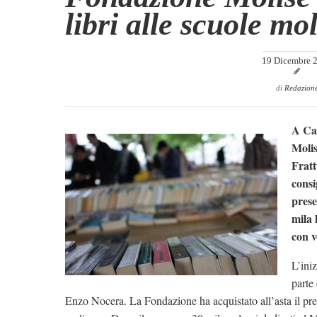
libri alle scuole mo
19 Dicembre 
di
Redazion
A Cam
Molis
Fratt
consi
prese
mila 
con v
L’ini
parte
Enzo Nocera. La Fondazione ha acquistato all’asta il prez