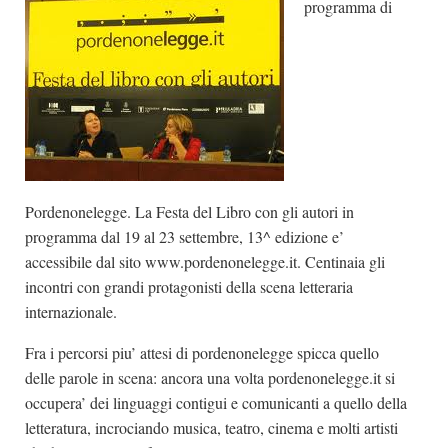
programma di
Dicono di Noi
Rassegna Stampa
Archivio
Autori
Generi
Case editrici
Pordenonelegge. La Festa del Libro con gli autori in
Partnership
programma dal 19 al 23 settembre, 13^ edizione e’
accessibile dal sito
www.pordenonelegge.it
. Centinaia gli
Giallo Stresa
incontri con grandi protagonisti della scena letteraria
Premio Chiara
internazionale.
Tabù Festival 2014
Fra i percorsi piu’ attesi di pordenonelegge spicca quello
A Tutto Volume
delle parole in scena: ancora una volta pordenonelegge.it si
Salone di Torino
occupera’ dei linguaggi contigui e comunicanti a quello della
letteratura, incrociando musica, teatro, cinema e molti artisti
Marketing