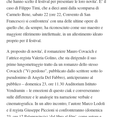
che hanno scelto il festival per presentare le loro novita’. E’ il
caso di Filippo Timi, che a dieci anni dalla scomparsa di
Carmelo Bene, sabato 22 (ore 22, Convento di San
Francesco) si confrontera’ con una delle ultime opere di
quello che, da sempre, ha riconosciuto come suo maestro e
maggiore riferimento intellettuale, in un allestimento ideato
proprio per il festival.
A proposito di novita’, il romanziere Mauro Covacich e
l’attrice-regista Valeria Golino, che sta dirigendo il suo
primo lungometraggio tratto da un romanzo dello stesso
Covacich (”Vi perdono”, pubblicato dallo scrittore sotto lo
pseudonimo di Angela Del Fabbro), anticiperanno al
pubblico – domenica 23, ore 11.30 Auditorium Istituto
Vendramin – le emozioni di questo ciak e converseranno
sulle differenze e le analogie tra narrazione verbale e
cinematografica. In un altro incontro, l’autore Marco Lodoli
e il regista Giuseppe Piccioni si confronteranno (domenica
23, ore 17 Palaprovincia) ‘dal libro al film’, come autore e