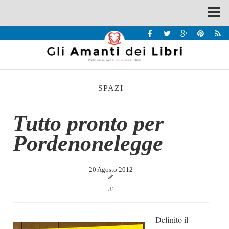
Spazi
Recensioni
Interviste & Incontri
SPAZI
Bandi
Home
Tutto pronto per
Chi siamo
Pordenonelegge
Contatti
Eventi
20 Agosto 2012
Home
di
Contatti
Definito il
Chi siamo