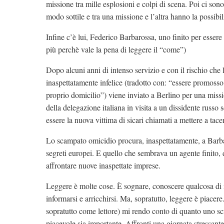
missione tra mille esplosioni e colpi di scena. Poi ci son
modo sottile e tra una missione e l’altra hanno la possibi
Infine c’è lui, Federico Barbarossa, uno finito per essere
più perchè vale la pena di leggere il “come”)
Dopo alcuni anni di intenso servizio e con il rischio che 
inaspettatamente infelice (tradotto con: “essere promosso
proprio domicilio”) viene inviato a Berlino per una mis
della delegazione italiana in visita a un dissidente russo
essere la nuova vittima di sicari chiamati a mettere a tacer
Lo scampato omicidio procura, inaspettatamente, a Barbaro
segreti europei. E quello che sembrava un agente finito, d
affrontare nuove inaspettate imprese.
Leggere è molte cose. È sognare, conoscere qualcosa di 
informarsi e arricchirsi. Ma, sopratutto, leggere è piac
sopratutto come lettore) mi rendo conto di quanto uno scri
piacevole sia importante. Affronti una giornata stressante, 