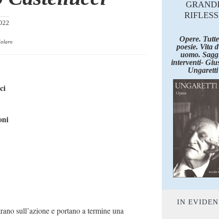
GRAND
RIFLESS
2022
Opere. Tutte
dolaro
poesie. Vita 
uomo. Saggi
interventi- Giu
Ungaretti
ci
oni
IN EVIDE
ntrano sull’azione e portano a termine una