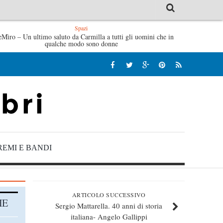
Spazi
eMìro – Un ultimo saluto da Carmilla a tutti gli uomini che in
Tutte le mattine di Sybil – Virginia Evans
L’idra
qualche modo sono donne
REMI E BANDI
ARTICOLO SUCCESSIVO
HE
Sergio Mattarella. 40 anni di storia
italiana- Angelo Gallippi