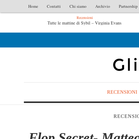
Home
Contatti
Chi siamo
Archivio
Partnership
Recensioni
irginia Evans
L’idraulico non verrà – Fruttero & Lucentin
ero & Lucentini
Le anime salve di Fabrizio De André – Jan Gag
RECENSIONI
RECENSI
Flop Secret- Matteo