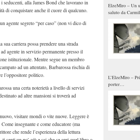
o i seducenti, alla James Bond che lavorano in
ElzeMìro – Un u
lità di conquistare anche il cuore di qualcuno.
saluto da Carmil
tutti gli uomini 
 un agente segreto “per caso” (non vi dico di
qualche modo s
donne
la sua carriera possa prendere una strada
 ad agente in servizio permanente presso il
sione istituzionale. Mentre segue un membro
 scampato ad un attentato, Barbarossa rischia di
e l’oppositore politico.
L’ElzeMìro – Prê
porter
ssa una certa noterietà a livello di servizi
autunno/inverno
estinato ad altre mansioni si troverà ad
nuovo, visitare mondi o vite nuove. Leggere è
ere. Come insegnante e come educatore (ma
ttore che rende l’esperienza della lettura
ti senti un po’ giù e sai che se apri quel libro o