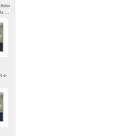
ltimo
la a
che in
ono
t-à-
.