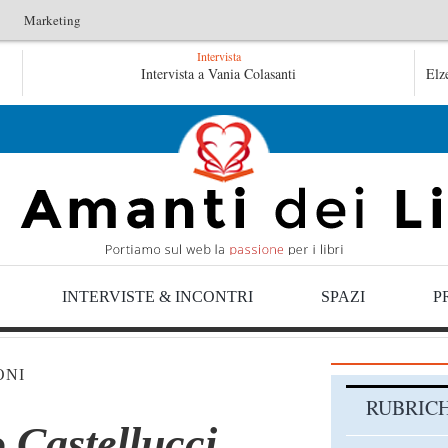
Marketing
Intervista
i
Le anime salve di Fabrizio De André – Jan Gaggetta
Intervista a Vania Colasanti
Elz
getta
INTERVISTE & INCONTRI
SPAZI
P
ONI
RUBRIC
 Castellucci