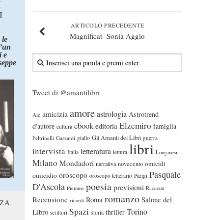
I
I
ARTICOLO PRECEDENTE
Magnificat- Sonia Aggio
 le
d’un
 e
seppe
Tweet di @amantilibri
amore
astrologia
amicizia
Astrotrend
Aie
ebook
Elzemiro
editoria
d'autore
famiglia
cultura
Gli Amanti dei Libri
Feltrinelli
Garzanti
giallo
guerra
libri
intervista
letteratura
Italia
lettura
Longanesi
Milano
Mondadori
omicidi
narrativa
novecento
Pasquale
oroscopo
omicidio
oroscopo letterario
Parigi
poesia
D'Ascola
previsioni
Piemme
Racconti
romanzo
Recensione
Roma
Salone del
ricordi
NZA
Spazi
Torino
Libro
thriller
scrittori
storia