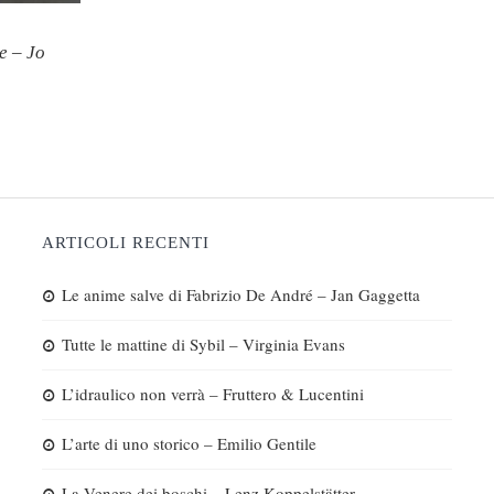
te – Jo
ARTICOLI RECENTI
Le anime salve di Fabrizio De André – Jan Gaggetta
Tutte le mattine di Sybil – Virginia Evans
L’idraulico non verrà – Fruttero & Lucentini
L’arte di uno storico – Emilio Gentile
La Venere dei boschi – Lenz Koppelstätter