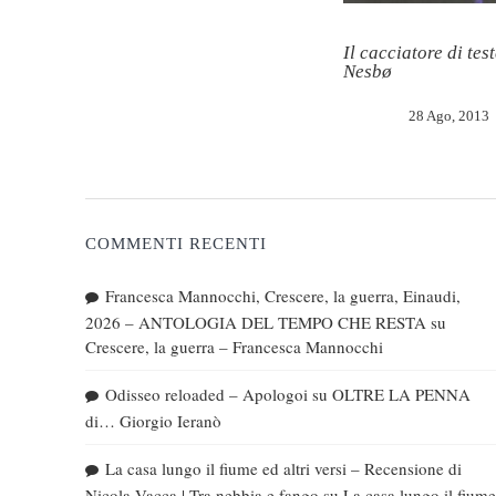
Il cacciatore di tes
Nesbø
28 Ago, 2013
COMMENTI RECENTI
Francesca Mannocchi, Crescere, la guerra, Einaudi,
2026 – ANTOLOGIA DEL TEMPO CHE RESTA
su
Crescere, la guerra – Francesca Mannocchi
Odisseo reloaded – Apologoi
su
OLTRE LA PENNA
di… Giorgio Ieranò
La casa lungo il fiume ed altri versi – Recensione di
Nicola Vacca | Tra nebbia e fango
su
La casa lungo il fiume