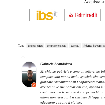
Acquista s
Tag:
agenti segreti
controspionaggio
europa.
federico barbarossa
Gabriele Scandolaro
mi chiamo gabriele e sono un lettore. ho iniziato a leggere quando ero molto piccolo,
complice una nonna molto speciale che invec
giornate raccontandomi i capolavori teatral
avvincenti le sue narrazioni che, appena mi è
conto mio. ma terminato il mio primo libro ne
allora non riesco più a smettere di leggere
educatore e suono il violino.