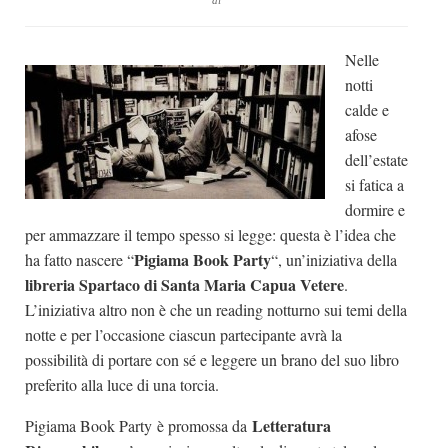
di
Dicono di Noi
Nelle
Rassegna Stampa
notti
Archivio
calde e
Autori
afose
dell’estate
Generi
si fatica a
Case editrici
dormire e
Partnership
per ammazzare il tempo spesso si legge: questa è l’idea che
Pigiama Book Party
ha fatto nascere “
“, un’iniziativa della
Giallo Stresa
libreria Spartaco di Santa Maria Capua Vetere
.
Premio Chiara
L’iniziativa altro non è che un reading notturno sui temi della
notte e per l’occasione ciascun partecipante avrà la
Tabù Festival 2014
possibilità di portare con sé e leggere un brano del suo libro
A Tutto Volume
preferito alla luce di una torcia.
Salone di Torino
Letteratura
Pigiama Book Party è promossa da
Marketing