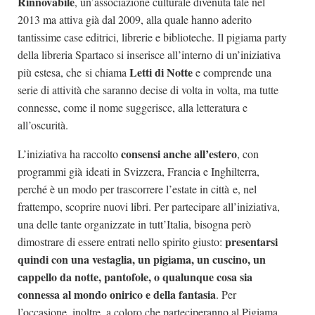
Rinnovabile
, un’associazione culturale divenuta tale nel
2013 ma attiva già dal 2009, alla quale hanno aderito
tantissime case editrici, librerie e biblioteche. Il pigiama party
della libreria Spartaco si inserisce all’interno di un’iniziativa
Letti di Notte
più estesa, che si chiama
e comprende una
serie di attività che saranno decise di volta in volta, ma tutte
connesse, come il nome suggerisce, alla letteratura e
all’oscurità.
consensi anche all’estero
L’iniziativa ha raccolto
, con
programmi già ideati in Svizzera, Francia e Inghilterra,
perché è un modo per trascorrere l’estate in città e, nel
frattempo, scoprire nuovi libri. Per partecipare all’iniziativa,
una delle tante organizzate in tutt’Italia, bisogna però
presentarsi
dimostrare di essere entrati nello spirito giusto:
quindi con una vestaglia, un pigiama, un cuscino, un
cappello da notte, pantofole, o qualunque cosa sia
connessa al mondo onirico e della fantasia
. Per
l’occasione, inoltre, a coloro che parteciperanno al Pigiama