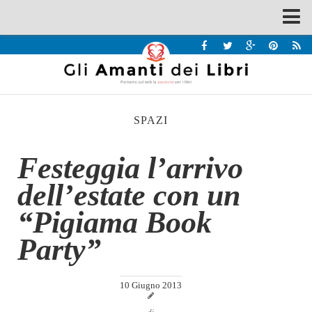
Spazi
Recensioni
Interviste & Incontri
SPAZI
Bandi
Home
Festeggia l’arrivo
Chi siamo
dell’estate con un
Contatti
“Pigiama Book
Eventi
Party”
Home
Contatti
10 Giugno 2013
Chi siamo