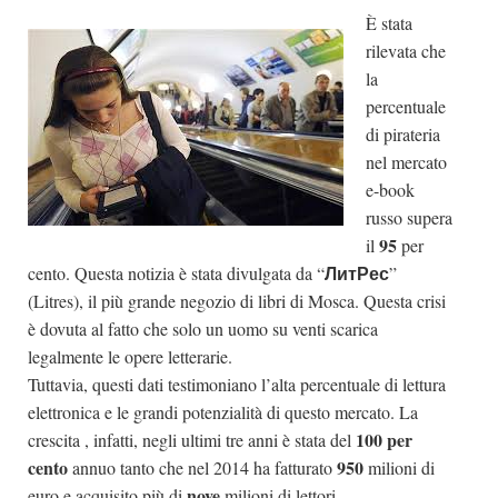
È stata
Dicono di Noi
rilevata che
Rassegna Stampa
la
Archivio
percentuale
di pirateria
Autori
nel mercato
Generi
e-book
russo supera
Case editrici
95
il
per
Partnership
ЛитРес
cento. Questa notizia è stata divulgata da “
”
Giallo Stresa
(Litres), il più grande negozio di libri di Mosca. Questa crisi
è dovuta al fatto che solo un uomo su venti scarica
Premio Chiara
legalmente le opere letterarie.
Tabù Festival 2014
Tuttavia, questi dati testimoniano l’alta percentuale di lettura
A Tutto Volume
elettronica e le grandi potenzialità di questo mercato. La
100 per
crescita , infatti, negli ultimi tre anni è stata del
Salone di Torino
cento
950
annuo tanto che nel 2014 ha fatturato
milioni di
Marketing
nove
euro e acquisito più di
milioni di lettori.