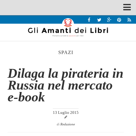
Spazi
Recensioni
Interviste & Incontri
SPAZI
Bandi
Home
Dilaga la pirateria in
Chi siamo
Russia nel mercato
Contatti
e-book
Eventi
Home
13 Luglio 2015
Contatti
di
Redazione
Chi siamo