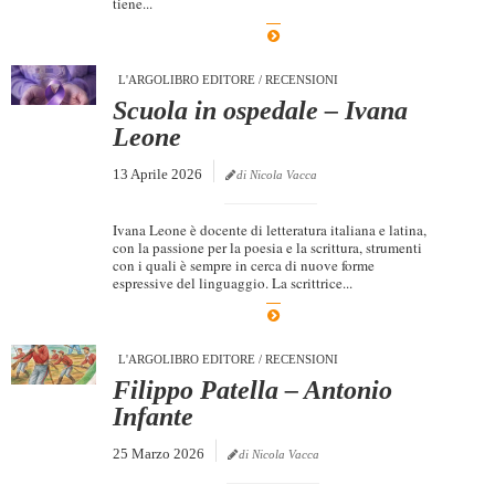
tiene...
Dicono di Noi
Rassegna Stampa
L'ARGOLIBRO EDITORE
/
RECENSIONI
Archivio
Scuola in ospedale – Ivana
Leone
Autori
13 Aprile 2026
di Nicola Vacca
Generi
Case editrici
Ivana Leone è docente di letteratura italiana e latina,
con la passione per la poesia e la scrittura, strumenti
Partnership
con i quali è sempre in cerca di nuove forme
espressive del linguaggio. La scrittrice...
Giallo Stresa
Premio Chiara
L'ARGOLIBRO EDITORE
/
RECENSIONI
Tabù Festival 2014
Filippo Patella – Antonio
A Tutto Volume
Infante
Salone di Torino
25 Marzo 2026
di Nicola Vacca
Marketing