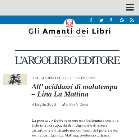
Spazi
Recensioni
Interviste & Incontri
L’ARGOLIBRO EDITORE
Bandi
Home
Chi siamo
L'ARGOLIBRO EDITORE
/
RECENSIONI
All’ aciddazzi di malutempu
Contatti
– Lina La Mattina
Eventi
9 Luglio 2026
di Nicola Vacca
Home
La poesia civile deve essere una bestemmia con una
Contatti
forte intensa capacità di indignarsi e di essere
disturbante e urticante nei confronti del potere e dei
suoi abusi. Lina La Mattina, poetessa siciliana,
Chi siamo