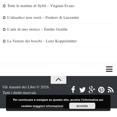
Tutte le mattine di Sybil – Virginia Evans
L’idraulico non verrà – Fruttero & Lucentini
L’arte di uno storico – Emilio Gentile
La Venere dei boschi – Lenz Koppelstätter
Spazi
Gli Amanti dei Libri © 2026.
Recensioni
Tutti i diritti riservati.
Interviste & Incontri
Per continuare a navigare su questo sito, accetta l'informativa sui
accetta
cookies
maggiori informazioni
Bandi