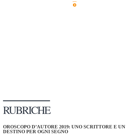
Dicono di Noi
Rassegna Stampa
Archivio
Autori
Generi
Case editrici
Partnership
Giallo Stresa
Premio Chiara
Tabù Festival 2014
RUBRICHE
A Tutto Volume
Salone di Torino
OROSCOPO D’AUTORE 2019: UNO SCRITTORE E UN
Marketing
DESTINO PER OGNI SEGNO