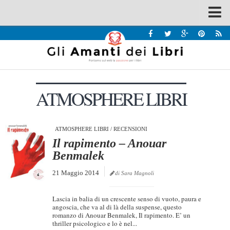
Spazi
Recensioni
Interviste & Incontri
ATMOSPHERE LIBRI
Bandi
Home
Chi siamo
ATMOSPHERE LIBRI
/
RECENSIONI
Il rapimento – Anouar
Contatti
Benmalek
Eventi
21 Maggio 2014
di Sara Magnoli
Home
Lascia in balia di un crescente senso di vuoto, paura e
Contatti
angoscia, che va al di là della suspense, questo
romanzo di Anouar Benmalek, Il rapimento. E’ un
thriller psicologico e lo è nel...
Chi siamo