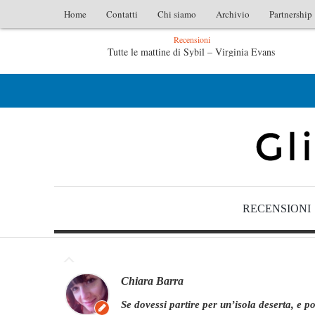
Home
Contatti
Chi siamo
Archivio
Partnership
Recensioni
– Virginia Evans
L’idraulico non verrà – Fruttero & Lucen
ttero & Lucentini
Le anime salve di Fabrizio De André – Jan G
RECENSIONI
Chiara Barra
se dovessi partire per un’isola deserta, e potessi portare con me soltanto un libro...sarebbe