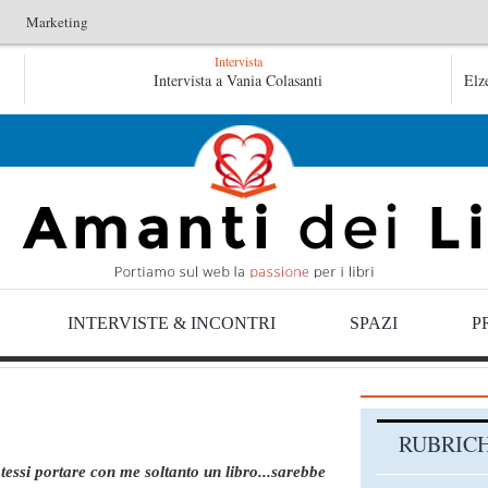
Marketing
Intervista
tini
Le anime salve di Fabrizio De André – Jan Gaggetta
Intervista a Vania Colasanti
Elz
aggetta
INTERVISTE & INCONTRI
SPAZI
P
RUBRIC