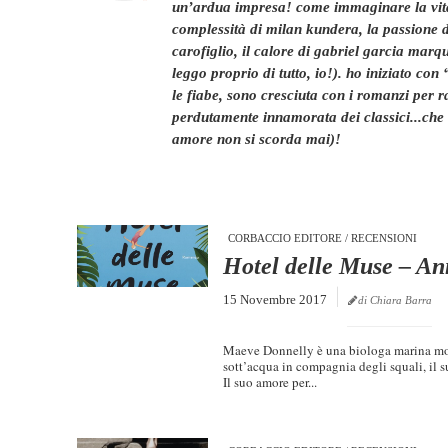
un’ardua impresa! come immaginare la vita s
complessità di milan kundera, la passione d
carofiglio, il calore di gabriel garcia marqu
leggo proprio di tutto, io!). ho iniziato co
le fiabe, sono cresciuta con i romanzi per
perdutamente innamorata dei classici...che
amore non si scorda mai)!
CORBACCIO EDITORE
/
RECENSIONI
Hotel delle Muse – An
15 Novembre 2017
di Chiara Barra
Maeve Donnelly è una biologa marina molt
sott’acqua in compagnia degli squali, il s
Il suo amore per...