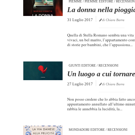
PIEMME
/
PIEMME EDITORE
/
RECENSION
La donna nella pioggi
31 Luglio 2017
di Chiara Barra
Quella di Stella Romano sembra una vita 
vivaci, un bel marito, l’appartamento conf
di storie per bambini, che l’appassiona...
GIUNTI EDITORE
/
RECENSIONI
Un luogo a cui tornar
27 Luglio 2017
di Chiara Barra
Non posso credere che lo abbia fatto ancor
appuntamento annullato all’ultimo minuto
rabbia le annebbia la lucidità, la...
MONDADORI EDITORE
/
RECENSIONI