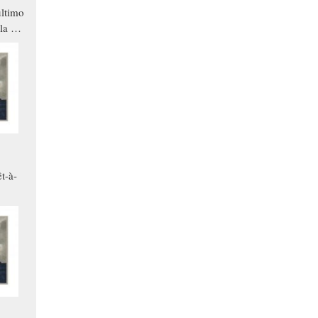
ltimo
la a
che in
ono
t-à-
.