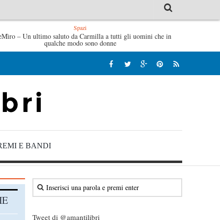
Spazi
eMìro – Un ultimo saluto da Carmilla a tutti gli uomini che in
Tutte le mattine di Sybil – Virginia Evans
L’i
qualche modo sono donne
REMI E BANDI
HE
Tweet di @amantilibri