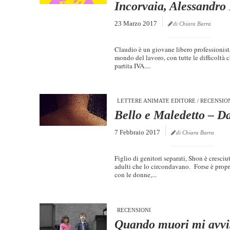
Incorvaia, Alessandro
23 Marzo 2017
di Chiara Barra
Claudio è un giovane libero professionista
mondo del lavoro, con tutte le difficoltà 
partita IVA....
LETTERE ANIMATE EDITORE
/
RECENSIO
Bello e Maledetto – D
7 Febbraio 2017
di Chiara Barra
Figlio di genitori separati, Shon è cresci
adulti che lo circondavano. Forse è propr
con le donne,...
RECENSIONI
Quando muori mi avvi