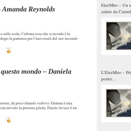
ElzeMìro – Un u
 – Amanda Reynolds
saluto da Carmil
tutti gli uomini 
qualche modo s
donne
 sulle scale, l’ultima cosa che si ricorda è la
 dopo la partenza per l’università del suo secondo
i questo mondo – Daniela
L’ElzeMìro – Prê
porter
autunno/inverno
 pensione, da poco rimasto vedovo. Gemma è una
cora trovato la persona giusta. Fausto invece è un