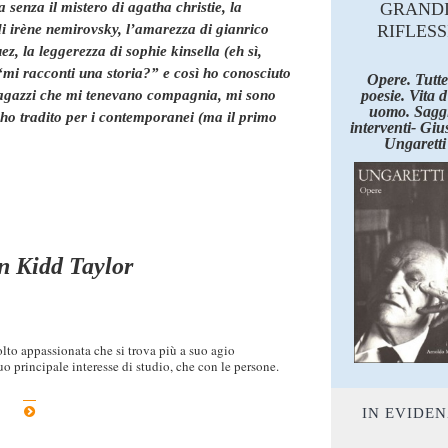
enza il mistero di agatha christie, la
GRAND
i irène nemirovsky, l’amarezza di gianrico
RIFLESS
ez, la leggerezza di sophie kinsella (eh sì,
n “mi racconti una storia?” e così ho conosciuto
Opere. Tutte
 ragazzi che mi tenevano compagnia, mi sono
poesie. Vita 
uomo. Saggi
 ho tradito per i contemporanei (ma il primo
interventi- Giu
Ungaretti
n Kidd Taylor
o appassionata che si trova più a suo agio
uo principale interesse di studio, che con le persone.
IN EVIDE