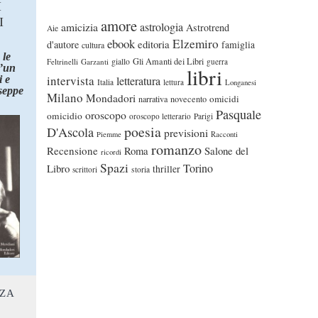
I
I
amore
astrologia
amicizia
Astrotrend
Aie
ebook
Elzemiro
editoria
d'autore
famiglia
cultura
 le
Gli Amanti dei Libri
Feltrinelli
Garzanti
giallo
guerra
d’un
libri
intervista
 e
letteratura
Italia
lettura
Longanesi
seppe
Milano
Mondadori
omicidi
narrativa
novecento
Pasquale
oroscopo
omicidio
oroscopo letterario
Parigi
poesia
D'Ascola
previsioni
Piemme
Racconti
romanzo
Recensione
Roma
Salone del
ricordi
Spazi
Torino
Libro
thriller
scrittori
storia
NZA