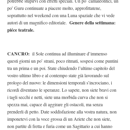
potrebbe stupirvi con effetti speciali. Un po’ camaleontici, un
po’ Guru continuate a piacere molto, approfittatene,
soprattutto nel weekend con una Luna spaziale che vi vede
Genere della settimana:
autori di un magnifico editoriale.
piéce teatrale.
CANCRO:
il Sole continua ad illuminare d’immenso
questi giorni un po’ strani, poco ritmati, sospesi come puntini
tra un prima e un poi. State chiudendo l’ultimo capitolo del
vostro ultimo libro e al contempo state già lavorando sul
prologo del nuovo: le dimensioni temporali s’incrociano, i
ricordi diventano le speranze. Lo sapete, non siete bravi con
i tagli secchi e netti, siete una morbida curva che non si
spezza mai, capace di aggirare gli ostacoli, ma senza
prenderli di petto. Date soddisfazione alla vostra natura, non
imponetevi con la voce grossa di un Ariete che non siete,
non partite di fretta e furia come un Sagittario a cui hanno