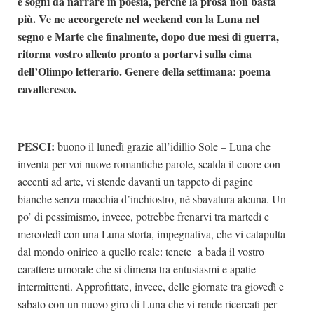
e sogni da narrare in poesia, perché la prosa non basta
più. Ve ne accorgerete nel weekend con la Luna nel
segno e Marte che finalmente, dopo due mesi di guerra,
ritorna vostro alleato pronto a portarvi sulla cima
dell’Olimpo letterario.
Genere della settimana: poema
cavalleresco.
PESCI:
buono il lunedì grazie all’idillio Sole – Luna che
inventa per voi nuove romantiche parole, scalda il cuore con
accenti ad arte, vi stende davanti un tappeto di pagine
bianche senza macchia d’inchiostro, né sbavatura alcuna. Un
po’ di pessimismo, invece, potrebbe frenarvi tra martedì e
mercoledì con una Luna storta, impegnativa, che vi catapulta
dal mondo onirico a quello reale: tenete a bada il vostro
carattere umorale che si dimena tra entusiasmi e apatie
intermittenti. Approfittate, invece, delle giornate tra giovedì e
sabato con un nuovo giro di Luna che vi rende ricercati per