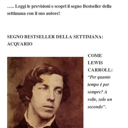
….. Leggi le previsioni e scopri il segno Bestseller della
Dicono di Noi
settimana con il suo autore!
Rassegna Stampa
Archivio
SEGNO BESTSELLER DELLA SETTIMANA:
Autori
ACQUARIO
Generi
COME
Case editrici
LEWIS
Partnership
CARROLL:
“Per quanto
Giallo Stresa
tempo è per
Premio Chiara
sempre? A
Tabù Festival 2014
volte, solo un
A Tutto Volume
secondo”.
Salone di Torino
Marketing