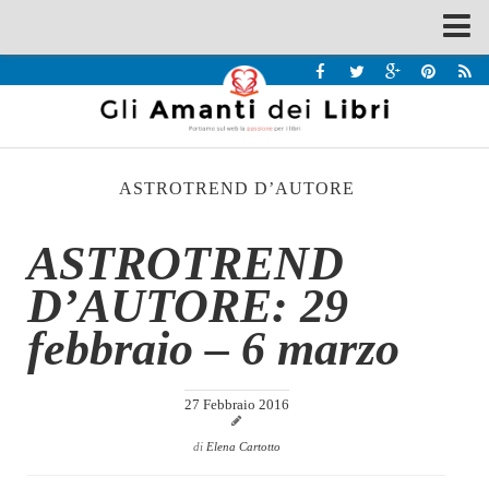
Spazi
Recensioni
Interviste & Incontri
ASTROTREND D’AUTORE
Bandi
Home
ASTROTREND
Chi siamo
D’AUTORE: 29
Contatti
febbraio – 6 marzo
Eventi
Home
27 Febbraio 2016
Contatti
di
Elena Cartotto
Chi siamo