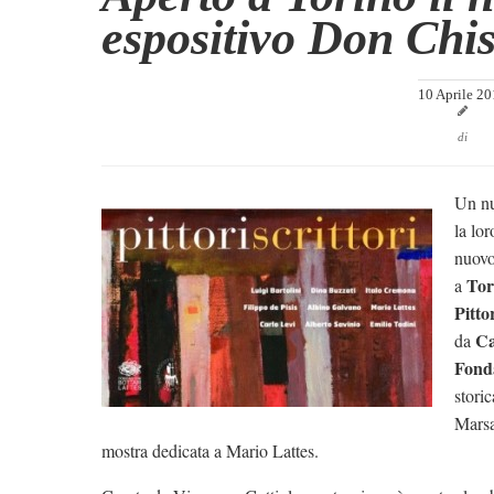
espositivo Don Chis
10 Aprile 2
di
Un nu
la lor
nuov
Tor
a
Pittor
Ca
da
Fonda
stori
Marsa
mostra dedicata a Mario Lattes.