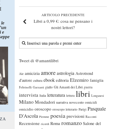
I
I
ARTICOLO PRECEDENTE
Libri a 0,99 €: cosa ne pensano i
 le
nostri lettori?
d’un
 e
seppe
Tweet di @amantilibri
amore
astrologia
amicizia
Astrotrend
Aie
ebook
Elzemiro
editoria
d'autore
famiglia
cultura
Gli Amanti dei Libri
Feltrinelli
Garzanti
giallo
guerra
libri
intervista
letteratura
Italia
lettura
Longanesi
Milano
Mondadori
omicidi
narrativa
novecento
Pasquale
oroscopo
omicidio
oroscopo letterario
Parigi
poesia
D'Ascola
previsioni
Piemme
Racconti
NZA
romanzo
Recensione
Roma
Salone del
ricordi