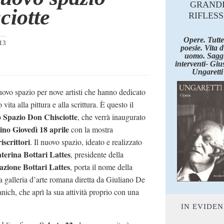
GRAND
ciotte
RIFLESS
Opere. Tutte
013
poesie. Vita 
uomo. Saggi
interventi- Giu
Ungaretti
ovo spazio per nove artisti che hanno dedicato
o vita alla pittura e alla scrittura. È questo il
Spazio Don Chisciotte
o
, che verrà inaugurato
ino
Giovedì 18 aprile
con la mostra
iscrittori
. Il nuovo spazio, ideato e realizzato
terina Bottari Lattes
, presidente della
zione Bottari Lattes
, porta il nome della
ca galleria d’arte romana diretta da Giuliano De
nich, che aprì la sua attività proprio con una
IN EVIDE