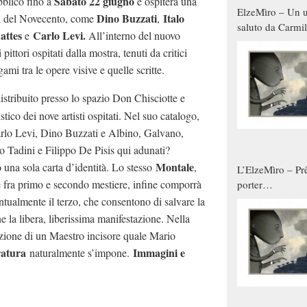
Sabato 22 giugno
bblico fino a
e ospiterà una
ElzeMìro – Un u
Dino Buzzati
Italo
ali del Novecento, come
,
saluto da Carmil
attes
Carlo Levi.
e
All’interno del nuovo
tutti gli uomini 
pittori ospitati dalla mostra, tenuti da critici
qualche modo s
gami tra le opere visive e quelle scritte.
donne
distribuito presso lo spazio Don Chisciotte e
istico dei nove artisti ospitati. Nel suo catalogo,
rlo Levi, Dino Buzzati e Albino, Galvano,
o Tadini e Filippo De Pisis qui adunati?
Montale
 una sola carta d’identità. Lo stesso
,
L’ElzeMìro – Prê
e fra primo e secondo mestiere, infine comporrà
porter
autunno/inverno
ntualmente il terzo, che consentono di salvare la
e la libera, liberissima manifestazione. Nella
zione di un Maestro incisore quale Mario
ratura
Immagini e
naturalmente s’impone.