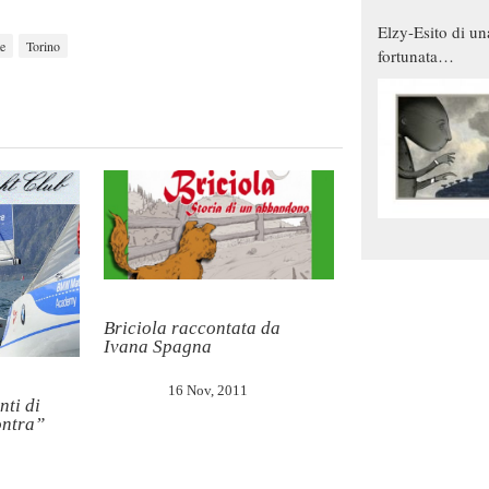
Elzy-Esito di un
te
Torino
fortunata
combinazione
Briciola raccontata da
Ivana Spagna
16 Nov, 2011
nti di
ontra”