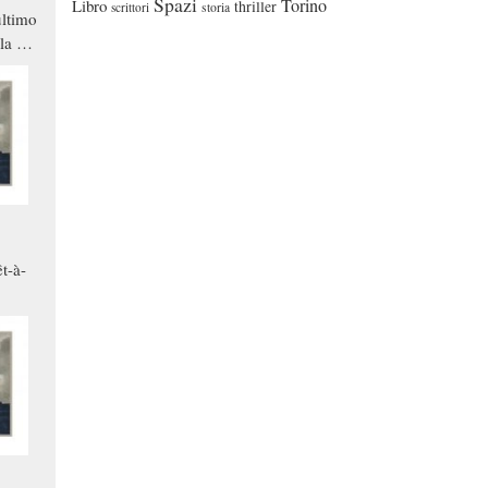
Spazi
Torino
Libro
thriller
scrittori
storia
ltimo
la a
che in
ono
t-à-
.