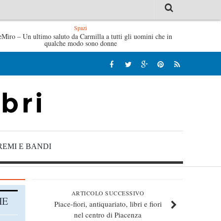
Spazi
eMìro – Un ultimo saluto da Carmilla a tutti gli uomini che in
Tutte le mattine di Sybil – Virginia Evans
L’idraulico non
qualche modo sono donne
REMI E BANDI
ARTICOLO SUCCESSIVO
HE
Piace-fiori, antiquariato, libri e fiori
nel centro di Piacenza