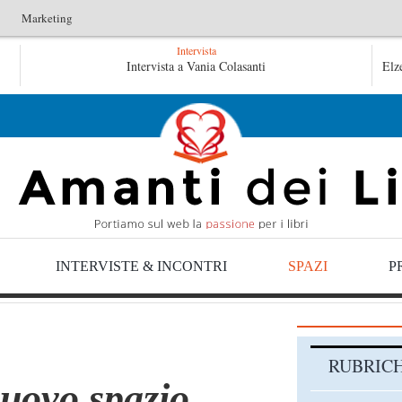
Marketing
Intervista
Le anime salve di Fabrizio De André – Jan Gaggetta
Intervista a Vania Colasanti
Elz
Tutte le mattine di Sybil – Virginia Evans
INTERVISTE & INCONTRI
SPAZI
P
RUBRIC
nuovo spazio