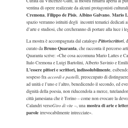
Curata da Vincenzo Gatti, la mostra rimarrà aperta al pu
ventina di opere realizzate da alcuni protagonisti cultur
Cremona
Filippo de Pisis
Albino Galvano
Mario L
,
,
,
spazio verranno istituiti degli incontri tematici dedicati ai 
d’arte e studiosi, che cercheranno di portare alla luce i le
La mostra è accompagnata dal catalogo
Pittoriscrittori
, 
Bruno Quaranta
curato da
, che racconta il percorso art
Quaranta scrive: «Che cosa accomuna Mario Lattes e Ca
Italo Cremona e Luigi Bartolini, Alberto Savinio e Emili
L’essere pittori e scrittori, indissolubilmente
, esibendo
sospeso fra
accordi e pastelli
, preoccupato di distinguer
ad unità e l’uno e l’altro, benedicendo il secondo, ed eve
dignità della poesia, non riducendola a merce, tutelandon
città jamesiana che è Torino – come non evocare la devo
mostra di arte e lette
Calandri verso
Giro di vite
–, una
parole
irrevocabilmente intrecciate».