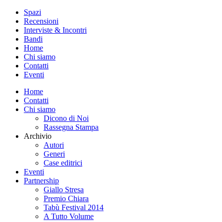
Spazi
Recensioni
Interviste & Incontri
Bandi
Home
Chi siamo
Contatti
Eventi
Home
Contatti
Chi siamo
Dicono di Noi
Rassegna Stampa
Archivio
Autori
Generi
Case editrici
Eventi
Partnership
Giallo Stresa
Premio Chiara
Tabù Festival 2014
A Tutto Volume