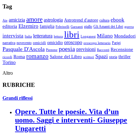
Tag
amore
ebook
amicizia
astrologia
Astrotrend d'autore
cultura
Aie
Elzemiro
editoria
famiglia
Gli Amanti dei Libri
Feltrinelli
Garzanti
giallo
guerra
libri
intervista
Milano
letteratura
Mondadori
Italia
lettura
Longanesi
oroscopo
omicidi
omicidio
narrativa
novecento
oroscopo letterario
Parigi
poesia
Pasquale D'Ascola
previsioni
Recensione
Racconti
Piemme
romanzo
Spazi
Roma
Salone del Libro
thriller
scrittori
storia
ricordi
Torino
Altro
RUBRICHE
Grandi riflessi
Opere. Tutte le poesie. Vita d’un
uomo. Saggi e interventi- Giuseppe
Ungaretti