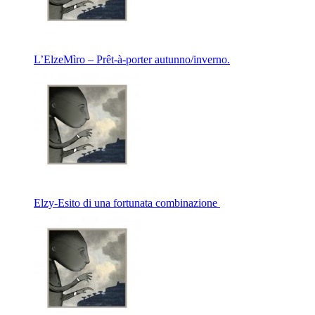
L’ElzeMìro – Prêt-à-porter autunno/inverno.
Elzy-Esito di una fortunata combinazione