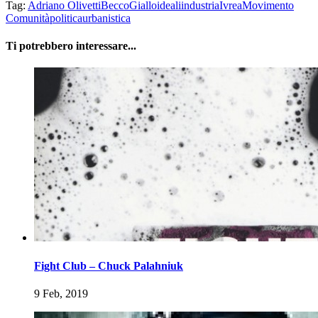
Tag:
Adriano Olivetti
BeccoGiallo
ideali
industria
Ivrea
Movimento
Comunità
politica
urbanistica
Ti potrebbero interessare...
Fight Club – Chuck Palahniuk
9 Feb, 2019