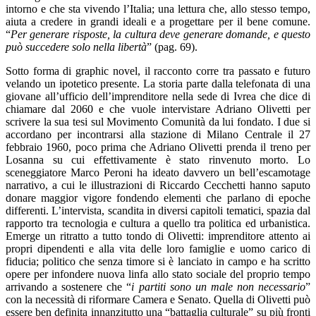
intorno e che sta vivendo l’Italia; una lettura che, allo stesso tempo,
aiuta a credere in grandi ideali e a progettare per il bene comune.
“
Per generare risposte, la cultura deve generare domande, e questo
può succedere solo nella libertà
” (pag. 69).
Sotto forma di graphic novel, il racconto corre tra passato e futuro
velando un ipotetico presente. La storia parte dalla telefonata di una
giovane all’ufficio dell’imprenditore nella sede di Ivrea che dice di
chiamare dal 2060 e che vuole intervistare Adriano Olivetti per
scrivere la sua tesi sul Movimento Comunità da lui fondato. I due si
accordano per incontrarsi alla stazione di Milano Centrale il 27
febbraio 1960, poco prima che Adriano Olivetti prenda il treno per
Losanna su cui effettivamente è stato rinvenuto morto. Lo
sceneggiatore Marco Peroni ha ideato davvero un bell’escamotage
narrativo, a cui le illustrazioni di Riccardo Cecchetti hanno saputo
donare maggior vigore fondendo elementi che parlano di epoche
differenti. L’intervista, scandita in diversi capitoli tematici, spazia dal
rapporto tra tecnologia e cultura a quello tra politica ed urbanistica.
Emerge un ritratto a tutto tondo di Olivetti: imprenditore attento ai
propri dipendenti e alla vita delle loro famiglie e uomo carico di
fiducia; politico che senza timore si è lanciato in campo e ha scritto
opere per infondere nuova linfa allo stato sociale del proprio tempo
arrivando a sostenere che “
i partiti sono un male non necessario
”
con la necessità di riformare Camera e Senato. Quella di Olivetti può
essere ben definita innanzitutto una “battaglia culturale” su più fronti