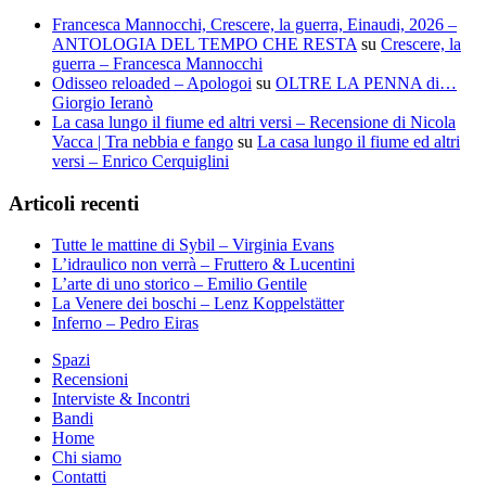
Francesca Mannocchi, Crescere, la guerra, Einaudi, 2026 –
ANTOLOGIA DEL TEMPO CHE RESTA
su
Crescere, la
guerra – Francesca Mannocchi
Odisseo reloaded – Apologoi
su
OLTRE LA PENNA di…
Giorgio Ieranò
La casa lungo il fiume ed altri versi – Recensione di Nicola
Vacca | Tra nebbia e fango
su
La casa lungo il fiume ed altri
versi – Enrico Cerquiglini
Articoli recenti
Tutte le mattine di Sybil – Virginia Evans
L’idraulico non verrà – Fruttero & Lucentini
L’arte di uno storico – Emilio Gentile
La Venere dei boschi – Lenz Koppelstätter
Inferno – Pedro Eiras
Spazi
Recensioni
Interviste & Incontri
Bandi
Home
Chi siamo
Contatti