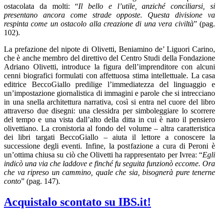
ostacolata da molti: “
Il bello e l’utile, anziché conciliarsi, si
presentano ancora come strade opposte. Questa divisione va
respinta come un ostacolo alla creazione di una vera civiltà
” (pag.
102).
La prefazione del nipote di Olivetti, Beniamino de’ Liguori Carino,
che è anche membro del direttivo del Centro Studi della Fondazione
Adriano Olivetti, introduce la figura dell’imprenditore con alcuni
cenni biografici formulati con affettuosa stima intellettuale. La casa
editrice BeccoGiallo predilige l’immediatezza del linguaggio e
un’impostazione giornalistica di immagini e parole che si intrecciano
in una snella architettura narrativa, così si entra nel cuore del libro
attraverso due disegni: una clessidra per simboleggiare lo scorrere
del tempo e una vista dall’alto della ditta in cui è nato il pensiero
olivettiano. La cronistoria al fondo del volume – altra caratteristica
dei libri targati BeccoGiallo – aiuta il lettore a conoscere la
successione degli eventi. Infine, la postfazione a cura di Peroni è
un’ottima chiusa su ciò che Olivetti ha rappresentato per Ivrea: “
Egli
indicò una via che laddove e finché fu seguita funzionò eccome. Ora
che va ripreso un cammino, quale che sia, bisognerà pure tenerne
conto
” (pag. 147).
Acquistalo scontato su IBS.it!