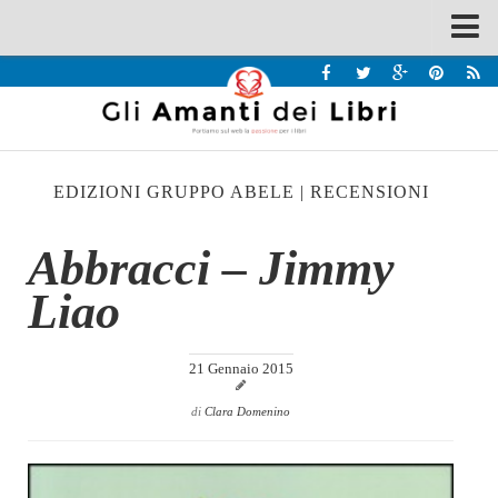
Spazi
Recensioni
Interviste & Incontri
EDIZIONI GRUPPO ABELE
|
RECENSIONI
Bandi
Home
Abbracci – Jimmy
Chi siamo
Liao
Contatti
Eventi
21 Gennaio 2015
Home
di
Clara Domenino
Contatti
Chi siamo