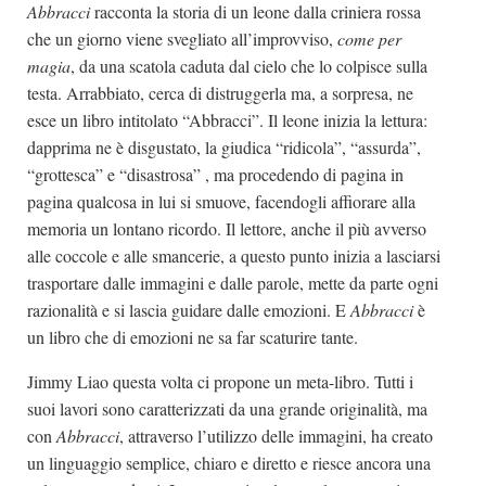
Abbracci
racconta la storia di un leone dalla criniera rossa
che un giorno viene svegliato all’improvviso,
come per
magia
, da una scatola caduta dal cielo che lo colpisce sulla
testa. Arrabbiato, cerca di distruggerla ma, a sorpresa, ne
esce un libro intitolato “Abbracci”. Il leone inizia la lettura:
dapprima ne è disgustato, la giudica “ridicola”, “assurda”,
“grottesca” e “disastrosa” , ma procedendo di pagina in
pagina qualcosa in lui si smuove, facendogli affiorare alla
memoria un lontano ricordo. Il lettore, anche il più avverso
alle coccole e alle smancerie, a questo punto inizia a lasciarsi
trasportare dalle immagini e dalle parole, mette da parte ogni
razionalità e si lascia guidare dalle emozioni. E
Abbracci
è
un libro che di emozioni ne sa far scaturire tante.
Jimmy Liao questa volta ci propone un meta-libro. Tutti i
suoi lavori sono caratterizzati da una grande originalità, ma
con
Abbracci
, attraverso l’utilizzo delle immagini, ha creato
un linguaggio semplice, chiaro e diretto e riesce ancora una