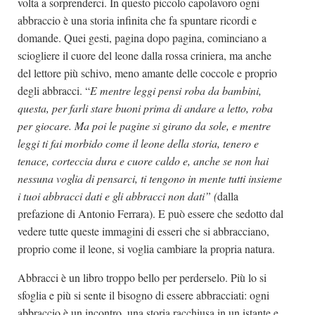
volta a sorprenderci. In questo piccolo capolavoro ogni
abbraccio è una storia infinita che fa spuntare ricordi e
domande. Quei gesti, pagina dopo pagina, cominciano a
sciogliere il cuore del leone dalla rossa criniera, ma anche
del lettore più schivo, meno amante delle coccole e proprio
degli abbracci. “
E mentre leggi pensi roba da bambini,
questa, per farli stare buoni prima di andare a letto, roba
per giocare. Ma poi le pagine si girano da sole, e mentre
leggi ti fai morbido come il leone della storia, tenero e
tenace, corteccia dura e cuore caldo e, anche se non hai
nessuna voglia di pensarci, ti tengono in mente tutti insieme
i tuoi abbracci dati e gli abbracci non dati” (
dalla
prefazione di Antonio Ferrara). E può essere che sedotto dal
vedere tutte queste immagini di esseri che si abbracciano,
proprio come il leone, si voglia cambiare la propria natura.
Abbracci è un libro troppo bello per perderselo. Più lo si
sfoglia e più si sente il bisogno di essere abbracciati: ogni
abbraccio è un incontro, una storia racchiusa in un istante e