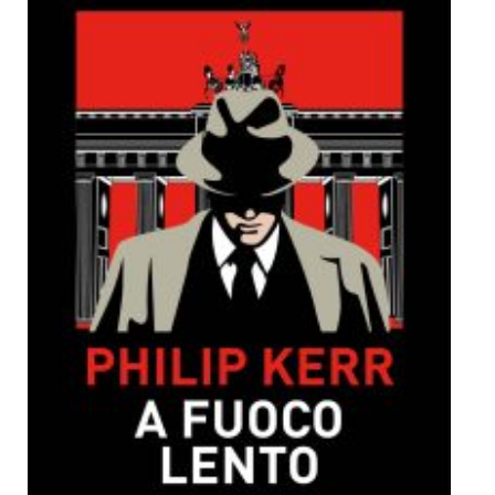
Dicono di Noi
Rassegna Stampa
Archivio
Autori
Generi
Case editrici
Partnership
Giallo Stresa
Premio Chiara
Tabù Festival 2014
A Tutto Volume
Salone di Torino
Marketing