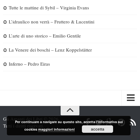
Tutte le mattine di Sybil – Virginia Evans
L’idraulico non verrà – Fruttero & Lucentini
L’arte di uno storico – Emilio Gentile
La Venere dei boschi – Lenz Koppelstätter
Inferno – Pedro Eiras
Spazi
Gli Amanti dei Libri © 2026.
Per continuare a navigare su questo sito, accetta l'informativa sui
Recensioni
Tutti i diritti riservati.
accetta
cookies
maggiori informazioni
Interviste & Incontri