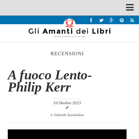
Spazi
Recensioni
Interviste & Incontri
RECENSIONI
Bandi
Home
A fuoco Lento-
Chi siamo
Philip Kerr
Contatti
Eventi
10 Ottobre 2023
Home
di
Gabriele Scandolaro
Contatti
Chi siamo