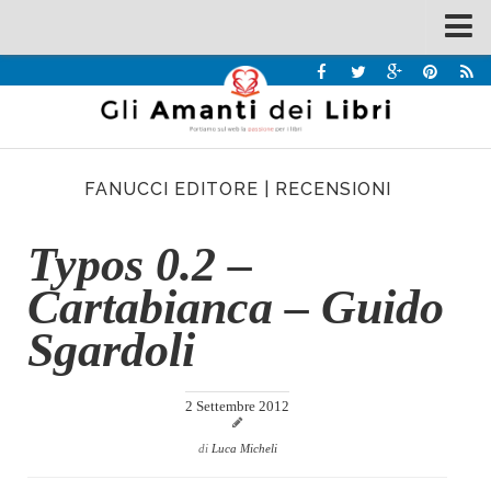
Spazi
Recensioni
Interviste & Incontri
FANUCCI EDITORE
|
RECENSIONI
Bandi
Home
Typos 0.2 –
Chi siamo
Cartabianca – Guido
Contatti
Sgardoli
Eventi
Home
2 Settembre 2012
Contatti
di
Luca Micheli
Chi siamo