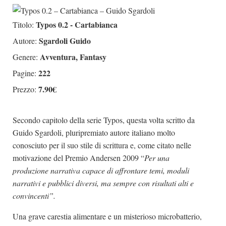
Dicono di Noi
Typos 0.2 - Cartabianca
Titolo:
Rassegna Stampa
Sgardoli Guido
Autore:
Archivio
Avventura, Fantasy
Genere:
Autori
222
Pagine:
Generi
7.90€
Prezzo:
Case editrici
Partnership
Secondo capitolo della serie Typos, questa volta scritto da
Guido Sgardoli, pluripremiato autore italiano molto
Giallo Stresa
conosciuto per il suo stile di scrittura e, come citato nelle
Premio Chiara
motivazione del Premio Andersen 2009 “
Per una
Tabù Festival 2014
produzione narrativa capace di affrontare temi, moduli
narrativi e pubblici diversi, ma sempre con risultati alti e
A Tutto Volume
convincenti”.
Salone di Torino
Una grave carestia alimentare e un misterioso microbatterio,
Marketing