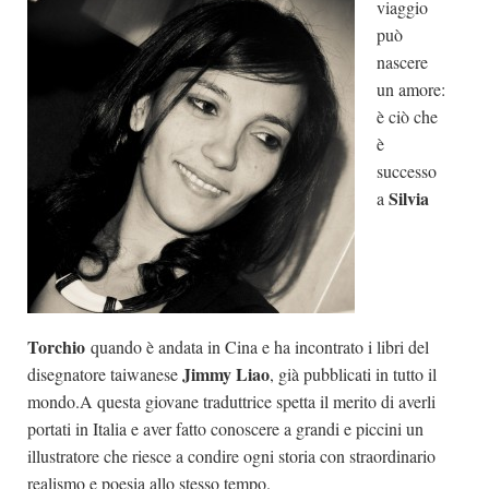
viaggio
Dicono di Noi
può
nascere
Rassegna Stampa
un amore:
Archivio
è ciò che
è
Autori
successo
Generi
Silvia
a
Case editrici
Partnership
Giallo Stresa
Premio Chiara
Torchio
quando è andata in Cina e ha incontrato i libri del
Tabù Festival 2014
Jimmy Liao
disegnatore taiwanese
, già pubblicati in tutto il
mondo.A questa giovane traduttrice spetta il merito di averli
A Tutto Volume
portati in Italia e aver fatto conoscere a grandi e piccini un
Salone di Torino
illustratore che riesce a condire ogni storia con straordinario
Marketing
realismo e poesia allo stesso tempo.