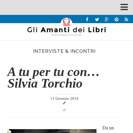
Spazi
Recensioni
Interviste & Incontri
INTERVISTE & INCONTRI
Bandi
Home
A tu per tu con…
Chi siamo
Silvia Torchio
Contatti
Eventi
11 Gennaio 2014
Home
di
Contatti
Da un
Chi siamo