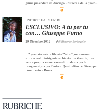
giuria presieduta da Amerigo Restucci e della quale...
Dicono di Noi
Rassegna Stampa
INTERVISTE & INCONTRI
Archivio
ESCLUSIVO: A tu per tu
con… Giuseppe Furno
Autori
Generi
29 Dicembre 2012
di Riccardo Barbagallo
Case editrici
Il 2 gennaio sarà in libreria “Vetro”, un romanzo
Partnership
storico molto intrigante ambientato a Venezia, una
vera e propria scommessa editoriale sia per la
Longanesi, sia per l’autore. Quest’ultimo è Giuseppe
Giallo Stresa
Furno, nato a Roma...
Premio Chiara
Tabù Festival 2014
A Tutto Volume
Salone di Torino
RUBRICHE
Marketing