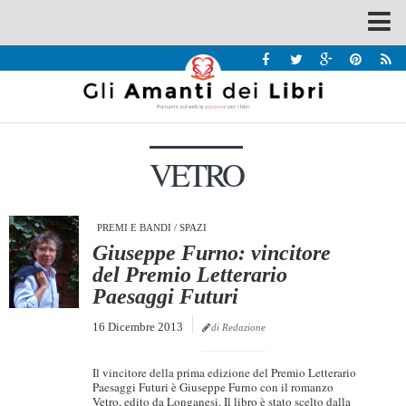
Spazi
Recensioni
Interviste & Incontri
VETRO
Bandi
Home
Chi siamo
PREMI E BANDI
/
SPAZI
Giuseppe Furno: vincitore
Contatti
del Premio Letterario
Paesaggi Futuri
Eventi
16 Dicembre 2013
Home
di Redazione
Contatti
Il vincitore della prima edizione del Premio Letterario
Paesaggi Futuri è Giuseppe Furno con il romanzo
Chi siamo
Vetro, edito da Longanesi. Il libro è stato scelto dalla