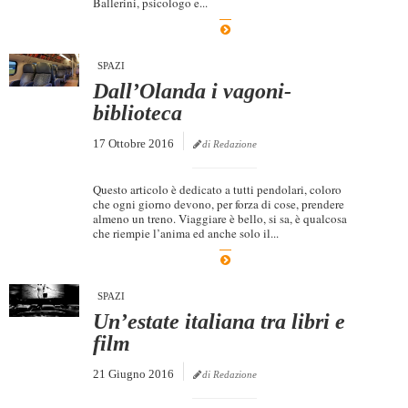
Ballerini, psicologo e...
Dicono di Noi
Rassegna Stampa
SPAZI
Archivio
Dall’Olanda i vagoni-
biblioteca
Autori
17 Ottobre 2016
di Redazione
Generi
Case editrici
Questo articolo è dedicato a tutti pendolari, coloro
che ogni giorno devono, per forza di cose, prendere
Partnership
almeno un treno. Viaggiare è bello, si sa, è qualcosa
che riempie l’anima ed anche solo il...
Giallo Stresa
Premio Chiara
SPAZI
Tabù Festival 2014
Un’estate italiana tra libri e
A Tutto Volume
film
Salone di Torino
21 Giugno 2016
di Redazione
Marketing