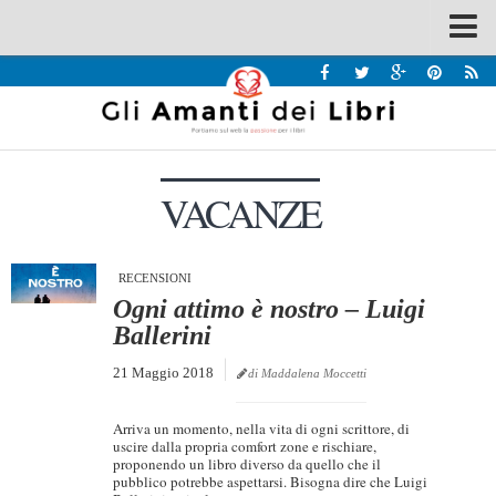
Spazi
Recensioni
Interviste & Incontri
VACANZE
Bandi
Home
Chi siamo
RECENSIONI
Ogni attimo è nostro – Luigi
Contatti
Ballerini
Eventi
21 Maggio 2018
di Maddalena Moccetti
Home
Arriva un momento, nella vita di ogni scrittore, di
Contatti
uscire dalla propria comfort zone e rischiare,
proponendo un libro diverso da quello che il
pubblico potrebbe aspettarsi. Bisogna dire che Luigi
Chi siamo