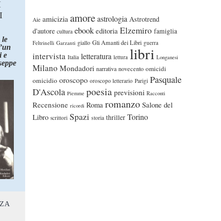
I
I
amore
astrologia
amicizia
Astrotrend
Aie
ebook
Elzemiro
editoria
d'autore
famiglia
cultura
 le
Gli Amanti dei Libri
Feltrinelli
Garzanti
giallo
guerra
d’un
libri
intervista
 e
letteratura
Italia
lettura
Longanesi
seppe
Milano
Mondadori
omicidi
narrativa
novecento
Pasquale
oroscopo
omicidio
oroscopo letterario
Parigi
poesia
D'Ascola
previsioni
Piemme
Racconti
romanzo
Recensione
Roma
Salone del
ricordi
Spazi
Torino
Libro
thriller
scrittori
storia
NZA