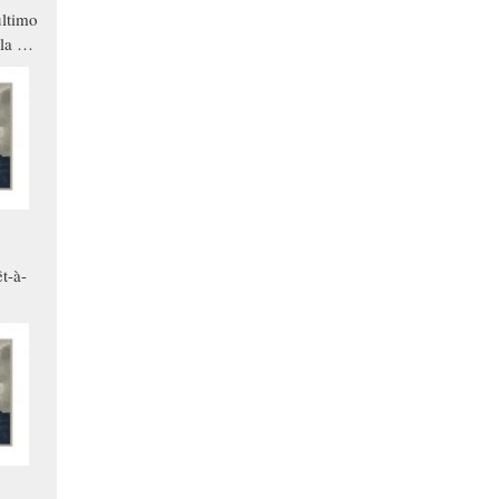
ltimo
la a
che in
ono
t-à-
.