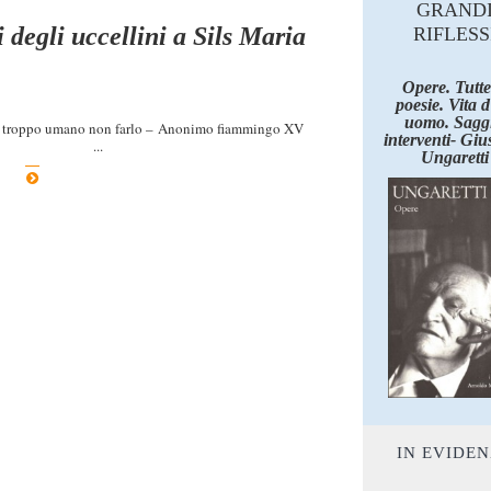
GRAND
 degli uccellini a Sils Maria
RIFLESS
Opere. Tutte
poesie. Vita 
uomo. Saggi
re, troppo umano non farlo – Anonimo fiammingo XV
interventi- Giu
ionibus ...
Ungaretti
IN EVIDE