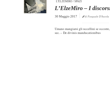
L'ELZEMÌRO
/
SPAZI
L’ElzeMìro – I discorsi
30 Maggio 2017
di Pasquale D'Ascola
Umano mangiarsi gli uccellini se occor
sec. – De divinis manducat