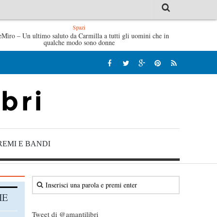
Spazi
eMìro – Un ultimo saluto da Carmilla a tutti gli uomini che in
Tutte le mattine di Sybil – Virginia Evans
L’idraulico non
qualche modo sono donne
REMI E BANDI
HE
Tweet di @amantilibri