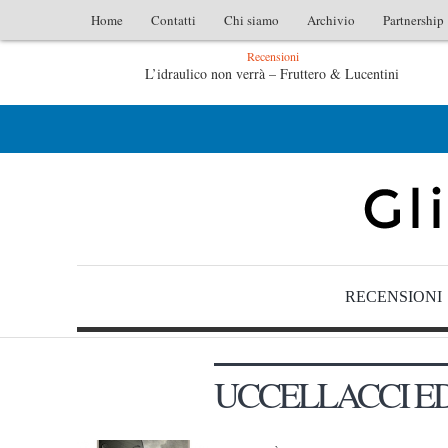
Home
Contatti
Chi siamo
Archivio
Partnership
Recensioni
L’idraulico non verrà – Fruttero & Lucentini
Le anime salve di Fabrizio De André – Jan Gaggetta
RECENSIONI
UCCELLACCI ED