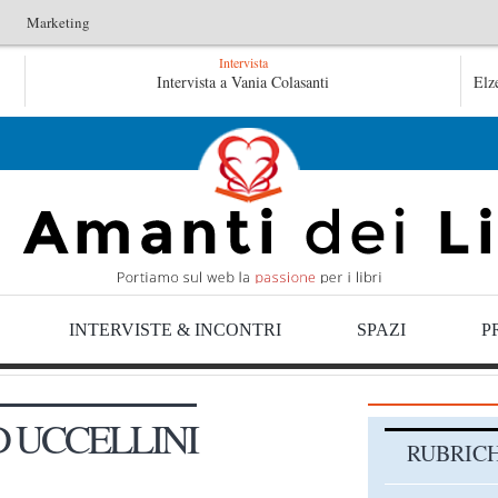
Marketing
Intervista
Le anime salve di Fabrizio De André – Jan Gaggetta
Intervista a Vania Colasanti
Elz
Tutte le mattine di Sybil – Virginia Evans
INTERVISTE & INCONTRI
SPAZI
P
 UCCELLINI
RUBRIC