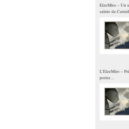
ElzeMìro – Un u
saluto da Carmil
tutti gli uomini 
qualche modo s
donne
L’ElzeMìro – Prê
porter
autunno/inverno