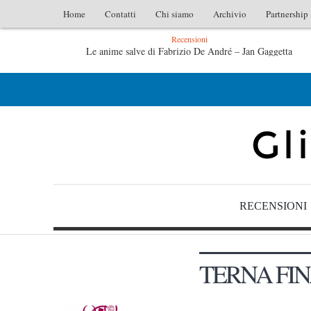
Home
Contatti
Chi siamo
Archivio
Partnership
Recensioni
Le anime salve di Fabrizio De André – Jan Gaggetta
Tutte le mattine di Sybil – Virginia Evans
RECENSIONI
TERNA FIN