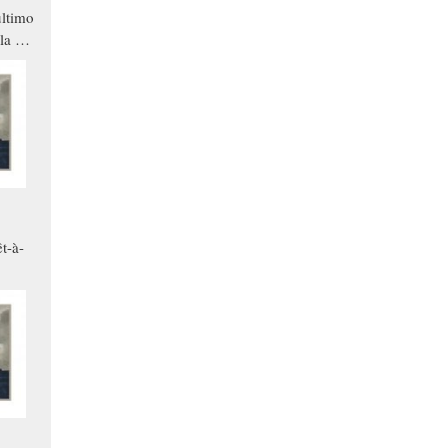
ltimo
la a
che in
ono
t-à-
.