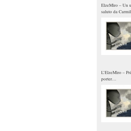
ElzeMìro – Un u
saluto da Carmil
tutti gli uomini 
qualche modo s
donne
L’ElzeMìro – Prê
porter
autunno/inverno