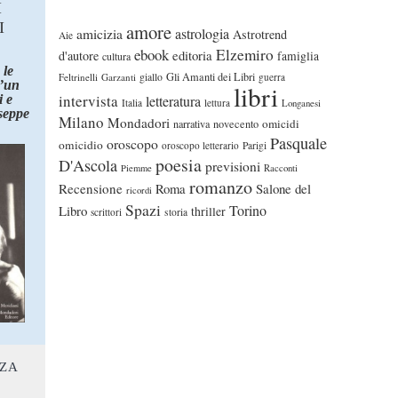
I
I
amore
astrologia
amicizia
Astrotrend
Aie
ebook
Elzemiro
editoria
d'autore
famiglia
cultura
 le
Gli Amanti dei Libri
Feltrinelli
Garzanti
giallo
guerra
d’un
libri
intervista
 e
letteratura
Italia
lettura
Longanesi
seppe
Milano
Mondadori
omicidi
narrativa
novecento
Pasquale
oroscopo
omicidio
oroscopo letterario
Parigi
poesia
D'Ascola
previsioni
Piemme
Racconti
romanzo
Recensione
Roma
Salone del
ricordi
Spazi
Torino
Libro
thriller
scrittori
storia
NZA