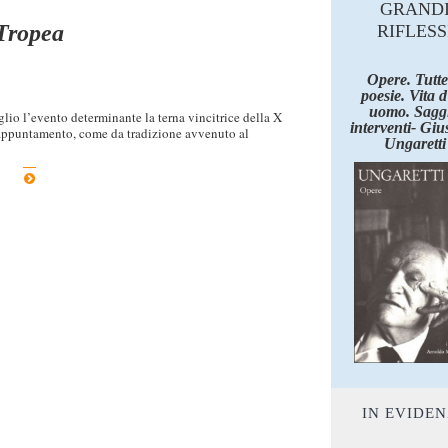
GRAND
Tropea
RIFLESS
Opere. Tutte
poesie. Vita 
uomo. Saggi
uglio l’evento determinante la terna vincitrice della X
interventi- Giu
’appuntamento, come da tradizione avvenuto al
Ungaretti
IN EVIDE