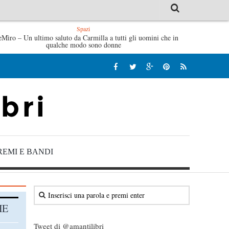
Spazi
eMìro – Un ultimo saluto da Carmilla a tutti gli uomini che in
Tutte le poesie – Albino Pierro
Le anime salve di Fabri
qualche modo sono donne
REMI E BANDI
HE
Tweet di @amantilibri