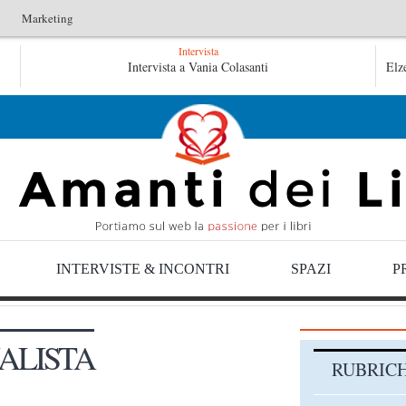
Marketing
Intervista
Tutte le mattine di Sybil – Virginia Evans
Intervista a Vania Colasanti
Elz
Tutte le poesie – Albino Pierro
INTERVISTE & INCONTRI
SPAZI
P
ALISTA
RUBRIC