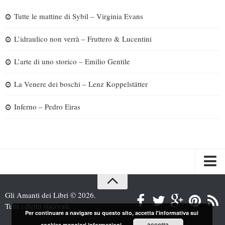
Tutte le mattine di Sybil – Virginia Evans
L’idraulico non verrà – Fruttero & Lucentini
L’arte di uno storico – Emilio Gentile
La Venere dei boschi – Lenz Koppelstätter
Inferno – Pedro Eiras
Spazi
Gli Amanti dei Libri © 2026.
Recensioni
Tutti i diritti riservati.
Per continuare a navigare su questo sito, accetta l'informativa sui
Interviste & Incontri
accetta
cookies
maggiori informazioni