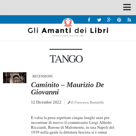
Spazi
Recensioni
Interviste & Incontri
TANGO
Bandi
Home
Chi siamo
RECENSIONI
Caminito – Maurizio De
Contatti
Giovanni
Eventi
12 Dicembre 2022
di Francesca Battistella
Home
È valsa la pena aspettare cinque lunghi anni per
Contatti
incontrare di nuovo il commissario Luigi Alfredo
Ricciardi, Barone di Malomonte, in una Napoli del
1939 nella quale la dittatura fascista si è ormai
Chi siamo