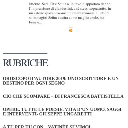
Interno. Sera. Ph e Sciùa a un tavolo appartato danno
l’impressione di clandestini, a sé stessi soprattutto, in
un salone spaventosamente internazionale. Il lettore
si immagini Sciùa vestita come meglio crede, ma
bene e...
RUBRICHE
OROSCOPO D’AUTORE 2019: UNO SCRITTORE E UN
DESTINO PER OGNI SEGNO
CIÒ CHE SCOMPARE – DI FRANCESCA BATTISTELLA
OPERE. TUTTE LE POESIE. VITA D’UN UOMO. SAGGI
E INTERVENTI- GIUSEPPE UNGARETTI
A TU PER TU CON…VATINÈE SUVIMOL