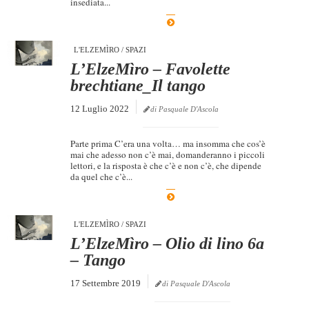
insediata...
Dicono di Noi
Rassegna Stampa
L'ELZEMÌRO
/
SPAZI
Archivio
L’ElzeMìro – Favolette
brechtiane_Il tango
Autori
12 Luglio 2022
di Pasquale D'Ascola
Generi
Case editrici
Parte prima C’era una volta… ma insomma che cos’è
mai che adesso non c’è mai, domanderanno i piccoli
Partnership
lettori, e la risposta è che c’è e non c’è, che dipende
da quel che c’è...
Giallo Stresa
Premio Chiara
L'ELZEMÌRO
/
SPAZI
Tabù Festival 2014
L’ElzeMìro – Olio di lino 6a
A Tutto Volume
– Tango
Salone di Torino
17 Settembre 2019
di Pasquale D'Ascola
Marketing