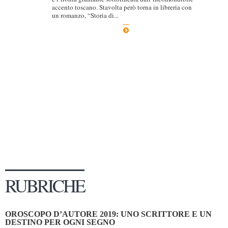
accento toscano. Stavolta però torna in libreria con
Dicono di Noi
un romanzo, “Storia di...
Rassegna Stampa
Archivio
Autori
Generi
Case editrici
Partnership
Giallo Stresa
Premio Chiara
Tabù Festival 2014
RUBRICHE
A Tutto Volume
Salone di Torino
OROSCOPO D’AUTORE 2019: UNO SCRITTORE E UN
Marketing
DESTINO PER OGNI SEGNO