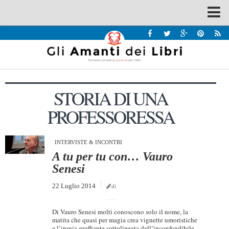
Spazi
Recensioni
Interviste & Incontri
STORIA DI UNA
Bandi
PROFESSORESSA
Home
Chi siamo
INTERVISTE & INCONTRI
Contatti
A tu per tu con… Vauro
Eventi
Senesi
Home
22 Luglio 2014
di
Contatti
Di Vauro Senesi molti conoscono solo il nome, la
matita che quasi per magia crea vignette umoristiche
Chi siamo
e l’ironia graffiante sottolineata dall’inconfondibile