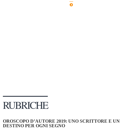
Dicono di Noi
Rassegna Stampa
Archivio
Autori
Generi
Case editrici
Partnership
Giallo Stresa
Premio Chiara
Tabù Festival 2014
RUBRICHE
A Tutto Volume
Salone di Torino
OROSCOPO D’AUTORE 2019: UNO SCRITTORE E UN
Marketing
DESTINO PER OGNI SEGNO