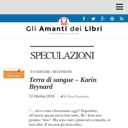
Spazi
Recensioni
Interviste & Incontri
SPECULAZIONI
Bandi
Home
Chi siamo
E/O EDITORE
/
RECENSIONI
Terra di sangue – Karin
Contatti
Brynard
Eventi
31 Ottobre 2018
di Clara Domenino
Home
“… dove sono i boscimani oggi? Dopotutto,
Contatti
all’inizio questa era la loro terra.. Be’, forse non
proprio “loro”. Ma sono stati i primi ad occuparla, se
non altro. E ora non gli resta altro...
Chi siamo