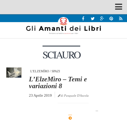
Spazi
Recensioni
Interviste & Incontri
SCIAURO
Bandi
Home
Chi siamo
L'ELZEMÌRO
/
SPAZI
L’ElzeMìro – Temi e
Contatti
variazioni 8
Eventi
23 Aprile 2019
di Pasquale D'Ascola
Home
...
Contatti
Chi siamo