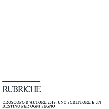
Dicono di Noi
Rassegna Stampa
Archivio
Autori
Generi
Case editrici
Partnership
Giallo Stresa
Premio Chiara
Tabù Festival 2014
RUBRICHE
A Tutto Volume
Salone di Torino
OROSCOPO D’AUTORE 2019: UNO SCRITTORE E UN
Marketing
DESTINO PER OGNI SEGNO