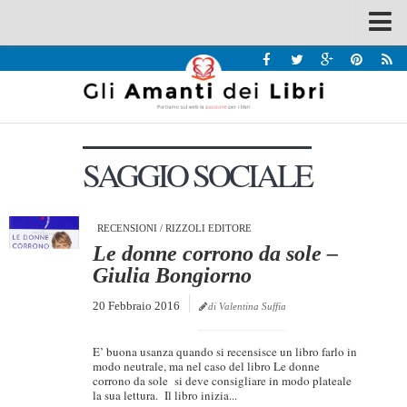
Spazi
Recensioni
Interviste & Incontri
SAGGIO SOCIALE
Bandi
Home
Chi siamo
RECENSIONI
/
RIZZOLI EDITORE
Le donne corrono da sole –
Contatti
Giulia Bongiorno
Eventi
20 Febbraio 2016
di Valentina Suffia
Home
E’ buona usanza quando si recensisce un libro farlo in
Contatti
modo neutrale, ma nel caso del libro Le donne
corrono da sole si deve consigliare in modo plateale
la sua lettura. Il libro inizia...
Chi siamo