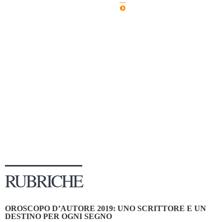
Dicono di Noi
Rassegna Stampa
Archivio
Autori
Generi
Case editrici
Partnership
Giallo Stresa
Premio Chiara
Tabù Festival 2014
RUBRICHE
A Tutto Volume
Salone di Torino
OROSCOPO D’AUTORE 2019: UNO SCRITTORE E UN
Marketing
DESTINO PER OGNI SEGNO