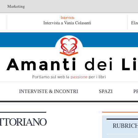
Marketing
Intervista
ero & Lucentini
Intervista a Vania Colasanti
Le anime salve di Fabrizio De André – Jan Gag
Elz
dré – Jan Gaggetta
INTERVISTE & INCONTRI
SPAZI
P
TTORIANO
RUBRIC