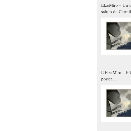
ElzeMìro – Un u
saluto da Carmil
tutti gli uomini 
qualche modo s
donne
L’ElzeMìro – Prê
porter
autunno/inverno