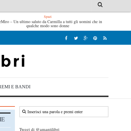
Spazi
getta
eMìro – Un ultimo saluto da Carmilla a tutti gli uomini che in
Tutte le mattine di Sybil – Virginia Evans
qualche modo sono donne
REMI E BANDI
HE
Tweet di @amantilibri