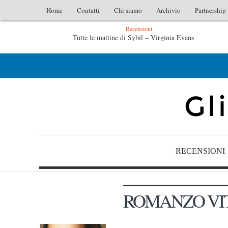
Home
Contatti
Chi siamo
Archivio
Partnership
Recensioni
ne di Sybil – Virginia Evans
L’idraulico non verrà – Frutt
 verrà – Fruttero & Lucentini
Le anime salve di Fabrizio De An
RECENSIONI
ROMANZO VI