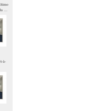
ltimo
la a
che in
ono
t-à-
.