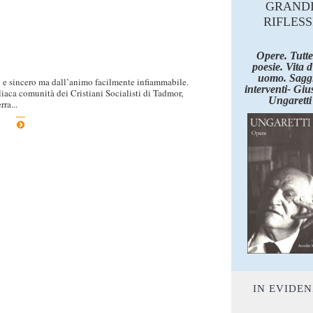
GRAND
RIFLESS
o
Opere. Tutte
poesie. Vita 
uomo. Saggi
e sincero ma dall’animo facilmente infiammabile.
interventi- Giu
lliaca comunità dei Cristiani Socialisti di Tadmor,
Ungaretti
rra...
IN EVIDE