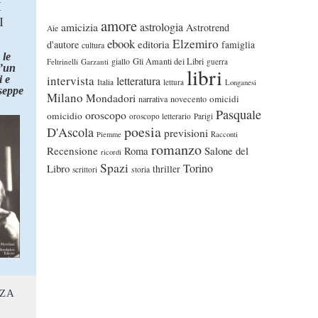
I
I
amore
astrologia
amicizia
Astrotrend
Aie
ebook
Elzemiro
editoria
d'autore
famiglia
cultura
 le
Gli Amanti dei Libri
Feltrinelli
Garzanti
giallo
guerra
d’un
libri
intervista
 e
letteratura
Italia
lettura
Longanesi
seppe
Milano
Mondadori
omicidi
narrativa
novecento
Pasquale
oroscopo
omicidio
oroscopo letterario
Parigi
poesia
D'Ascola
previsioni
Piemme
Racconti
romanzo
Recensione
Roma
Salone del
ricordi
Spazi
Torino
Libro
thriller
scrittori
storia
NZA