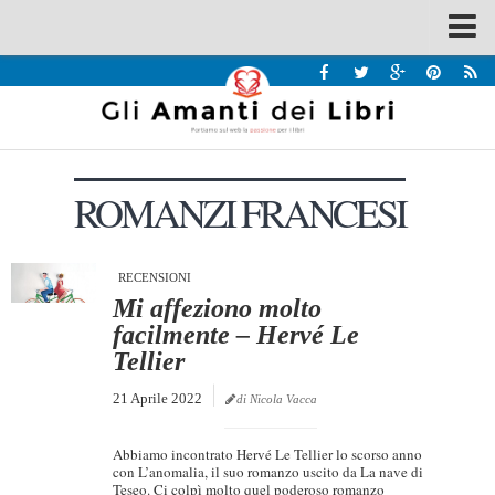
Spazi
Recensioni
Interviste & Incontri
ROMANZI FRANCESI
Bandi
Home
Chi siamo
RECENSIONI
Mi affeziono molto
Contatti
facilmente – Hervé Le
Tellier
Eventi
21 Aprile 2022
Home
di Nicola Vacca
Contatti
Abbiamo incontrato Hervé Le Tellier lo scorso anno
con L’anomalia, il suo romanzo uscito da La nave di
Chi siamo
Teseo. Ci colpì molto quel poderoso romanzo