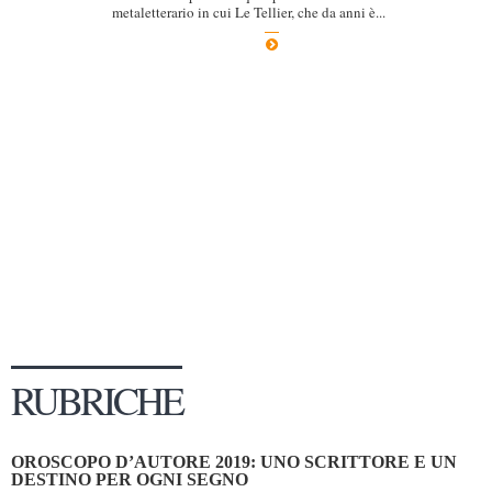
metaletterario in cui Le Tellier, che da anni è...
Dicono di Noi
Rassegna Stampa
Archivio
Autori
Generi
Case editrici
Partnership
Giallo Stresa
Premio Chiara
Tabù Festival 2014
RUBRICHE
A Tutto Volume
Salone di Torino
OROSCOPO D’AUTORE 2019: UNO SCRITTORE E UN
Marketing
DESTINO PER OGNI SEGNO