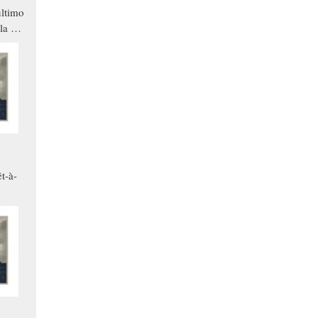
ltimo
la a
che in
ono
t-à-
.