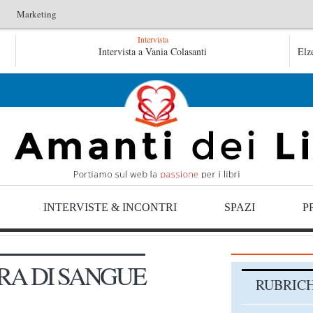
Marketing
Intervista
’idraulico non verrà – Fruttero & Lucentini
Intervista a Vania Colasanti
Le anime salve di
Elz
nime salve di Fabrizio De André – Jan Gaggetta
INTERVISTE & INCONTRI
SPAZI
P
RA DI SANGUE
RUBRIC