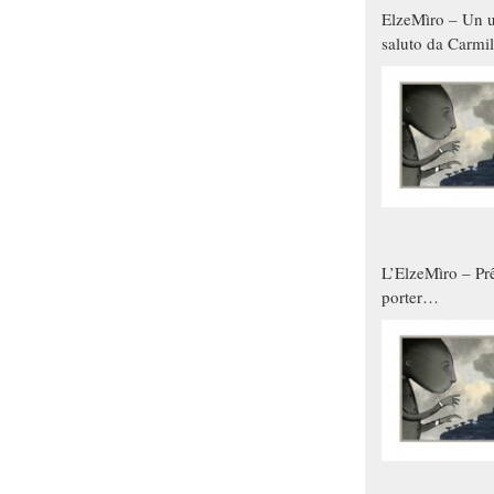
ElzeMìro – Un u
saluto da Carmil
tutti gli uomini 
qualche modo s
donne
L’ElzeMìro – Prê
porter
autunno/inverno