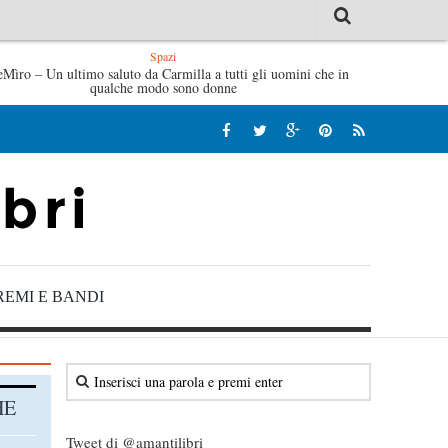
Spazi
 Fabrizio De André – Jan Gaggetta
eMìro – Un ultimo saluto da Carmilla a tutti gli uomini che in
Tutte le mattine di Sybil –
qualche modo sono donne
REMI E BANDI
HE
Tweet di @amantilibri