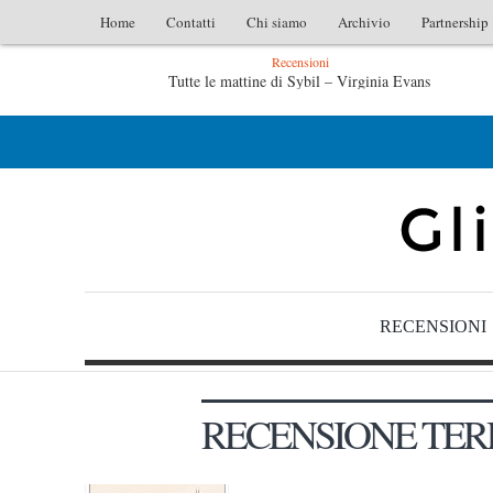
Home
Contatti
Chi siamo
Archivio
Partnership
Recensioni
Tutte le mattine di Sybil – Virginia Evans
L
L’idraulico non verrà – Fruttero & Lucentini
Le a
RECENSIONI
RECENSIONE TER