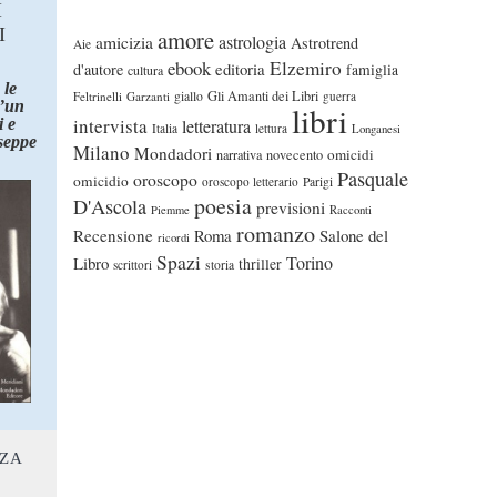
I
I
amore
astrologia
amicizia
Astrotrend
Aie
ebook
Elzemiro
editoria
d'autore
famiglia
cultura
 le
Gli Amanti dei Libri
Feltrinelli
Garzanti
giallo
guerra
d’un
libri
intervista
 e
letteratura
Italia
lettura
Longanesi
seppe
Milano
Mondadori
omicidi
narrativa
novecento
Pasquale
oroscopo
omicidio
oroscopo letterario
Parigi
poesia
D'Ascola
previsioni
Piemme
Racconti
romanzo
Recensione
Roma
Salone del
ricordi
Spazi
Torino
Libro
thriller
scrittori
storia
NZA