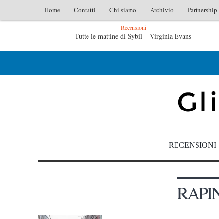
Home
Contatti
Chi siamo
Archivio
Partnership
Recensioni
Tutte le mattine di Sybil – Virginia Evans
L’idraulico non verrà – Fruttero & Lucentini
RECENSIONI
RAPI