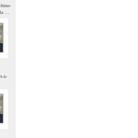
ltimo
la a
che in
ono
t-à-
.