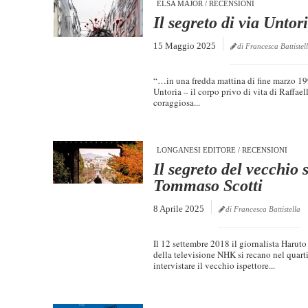
ELSA MAJOR
/
RECENSIONI
Il segreto di via Unto
15 Maggio 2025
di Francesca Battistel
“…in una fredda mattina di fine marzo 199
Untoria – il corpo privo di vita di Raffael
coraggiosa...
LONGANESI EDITORE
/
RECENSIONI
Il segreto del vecchio
Tommaso Scotti
8 Aprile 2025
di Francesca Battistella
Il 12 settembre 2018 il giornalista Har
della televisione NHK si recano nel quart
intervistare il vecchio ispettore...