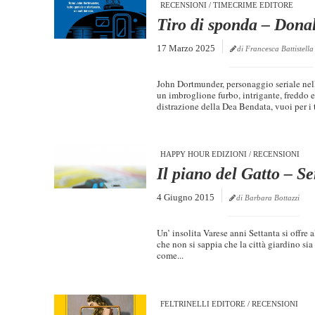
RECENSIONI
/
TIMECRIME EDITORE
Tiro di sponda – Dona
17 Marzo 2025
di Francesca Battistella
John Dortmunder, personaggio seriale nell
un imbroglione furbo, intrigante, freddo 
distrazione della Dea Bendata, vuoi per i ti
HAPPY HOUR EDIZIONI
/
RECENSIONI
Il piano del Gatto – S
4 Giugno 2015
di Barbara Bottazzi
Un’ insolita Varese anni Settanta si offre
che non si sappia che la città giardino sia
come...
FELTRINELLI EDITORE
/
RECENSIONI