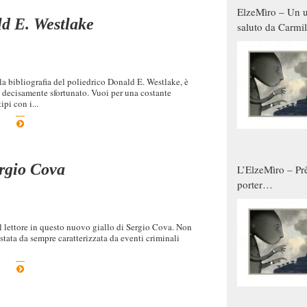
ElzeMìro – Un u
ld E. Westlake
saluto da Carmil
tutti gli uomini 
qualche modo s
donne
a bibliografia del poliedrico Donald E. Westlake, è
e decisamente sfortunato. Vuoi per una costante
pi con i...
ergio Cova
L’ElzeMìro – Prê
porter
autunno/inverno
 al lettore in questo nuovo giallo di Sergio Cova. Non
 stata da sempre caratterizzata da eventi criminali