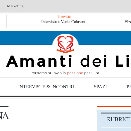
Marketing
Intervista
L’idraulico non verrà – Fruttero & Lucentini
Intervista a Vania Colasanti
Le anime sa
Elz
Le anime salve di Fabrizio De André – Jan Gaggetta
INTERVISTE & INCONTRI
SPAZI
P
NA
RUBRIC