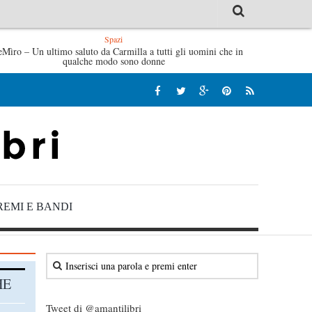
Spazi
lve di Fabrizio De André – Jan Gaggetta
eMìro – Un ultimo saluto da Carmilla a tutti gli uomini che in
Tutte le mattine di 
qualche modo sono donne
REMI E BANDI
HE
Tweet di @amantilibri