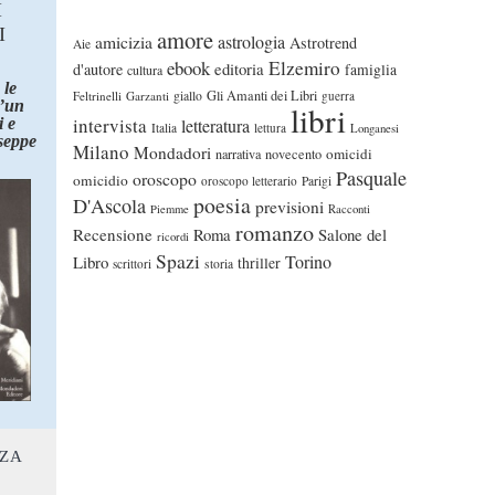
I
I
amore
astrologia
amicizia
Astrotrend
Aie
ebook
Elzemiro
editoria
d'autore
famiglia
cultura
 le
Gli Amanti dei Libri
Feltrinelli
Garzanti
giallo
guerra
d’un
libri
intervista
 e
letteratura
Italia
lettura
Longanesi
seppe
Milano
Mondadori
omicidi
narrativa
novecento
Pasquale
oroscopo
omicidio
oroscopo letterario
Parigi
poesia
D'Ascola
previsioni
Piemme
Racconti
romanzo
Recensione
Roma
Salone del
ricordi
Spazi
Torino
Libro
thriller
scrittori
storia
NZA