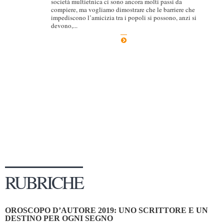
società multietnica ci sono ancora molti passi da
compiere, ma vogliamo dimostrare che le barriere che
Dicono di Noi
impediscono l’amicizia tra i popoli si possono, anzi si
devono,...
Rassegna Stampa
Archivio
Autori
Generi
Case editrici
Partnership
Giallo Stresa
Premio Chiara
Tabù Festival 2014
RUBRICHE
A Tutto Volume
Salone di Torino
OROSCOPO D’AUTORE 2019: UNO SCRITTORE E UN
Marketing
DESTINO PER OGNI SEGNO