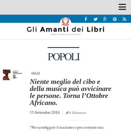
Spazi
Recensioni
Interviste & Incontri
POPOLI
Bandi
Home
Chi siamo
SPAZI
Niente meglio del cibo e
Contatti
della musica può avvicinare
le persone. Torna l’Ottobre
Eventi
Africano.
Home
15 Settembre 2016
di Redazione
Contatti
“Per sconfiggere il razzismo e per costruire una
Chi siamo