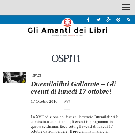
Spazi
Recensioni
Interviste & Incontri
OSPITI
Bandi
Home
Chi siamo
SPAZI
Duemilalibri Gallarate – Gli
Contatti
eventi di lunedì 17 ottobre!
Eventi
17 Ottobre 2016
di
Home
La XVII edizione del festival letterario Duemilalibri è
Contatti
cominciata e tanti sono gli eventi in programma in
questa settimana. Ecco tutti gli eventi di lunedì 17
ottobre da non perdere! Il programma inizia già...
Chi siamo