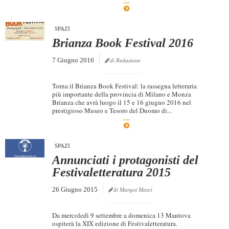
Dicono di Noi
SPAZI
Rassegna Stampa
Brianza Book Festival 2016
Archivio
7 Giugno 2016
di Redazione
Autori
Generi
Torna il Brianza Book Festival: la rassegna letteraria
più importante della provincia di Milano e Monza
Case editrici
Brianza che avrà luogo il 15 e 16 giugno 2016 nel
prestigioso Museo e Tesoro del Duomo di...
Partnership
Giallo Stresa
SPAZI
Premio Chiara
Annunciati i protagonisti del
Festivaletteratura 2015
Tabù Festival 2014
A Tutto Volume
26 Giugno 2015
di Margot Masci
Salone di Torino
Da mercoledì 9 settembre a domenica 13 Mantova
Marketing
ospiterà la XIX edizione di Festivaletteratura.