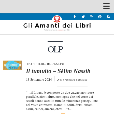
Spazi
Recensioni
Interviste & Incontri
OLP
Bandi
Home
Chi siamo
E/O EDITORE
/
RECENSIONI
Il tumulto – Sélim Nassib
Contatti
18 Settembre 2024
di Francesca Battistella
Eventi
Home
“…il Libano è composto da due catene montuose
parallele, nient’altro, montagne che nel corso dei
secoli hanno accolto tutte le minoranze perseguitate
Contatti
nel vasto entroterra, maroniti, sciiti, drusi, siriaci,
assiri, caldei, armeni, ebrei… in...
Chi siamo