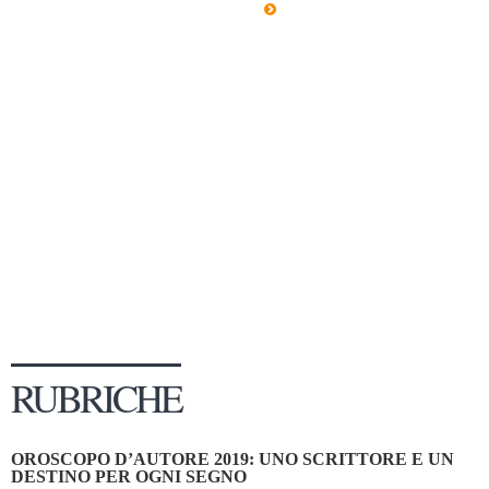
Dicono di Noi
Rassegna Stampa
Archivio
Autori
Generi
Case editrici
Partnership
Giallo Stresa
Premio Chiara
Tabù Festival 2014
RUBRICHE
A Tutto Volume
Salone di Torino
OROSCOPO D’AUTORE 2019: UNO SCRITTORE E UN
Marketing
DESTINO PER OGNI SEGNO