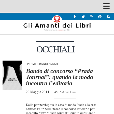
Spazi
Recensioni
Interviste & Incontri
OCCHIALI
Bandi
Home
Chi siamo
PREMI E BANDI
/
SPAZI
Bando di concorso “Prada
Contatti
Journal”: quando la moda
incontra l’editoria
Eventi
22 Maggio 2014
Home
di Sabrina Cerri
Contatti
Dalla partnership tra la casa di moda Prada e la casa
editrice Feltrinelli, nasce il concorso letterario per
Chi siamo
racconto breve “Prada Journal”, giunto quest’anno