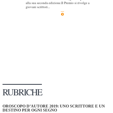
alla sua seconda edizione.Il Premio si rivolge a
Dicono di Noi
giovani scrittori...
Rassegna Stampa
Archivio
Autori
Generi
Case editrici
Partnership
Giallo Stresa
Premio Chiara
Tabù Festival 2014
RUBRICHE
A Tutto Volume
Salone di Torino
OROSCOPO D’AUTORE 2019: UNO SCRITTORE E UN
Marketing
DESTINO PER OGNI SEGNO