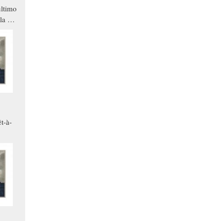
ltimo
la a
che in
ono
t-à-
.