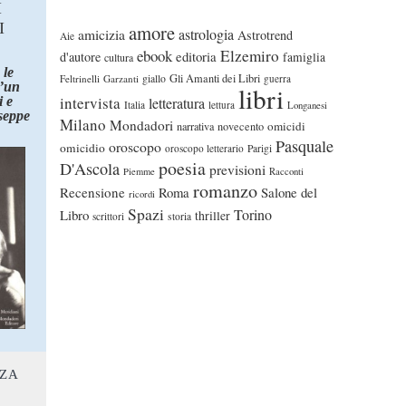
I
I
amore
astrologia
amicizia
Astrotrend
Aie
ebook
Elzemiro
editoria
d'autore
famiglia
cultura
 le
Gli Amanti dei Libri
Feltrinelli
Garzanti
giallo
guerra
d’un
libri
intervista
 e
letteratura
Italia
lettura
Longanesi
seppe
Milano
Mondadori
omicidi
narrativa
novecento
Pasquale
oroscopo
omicidio
oroscopo letterario
Parigi
poesia
D'Ascola
previsioni
Piemme
Racconti
romanzo
Recensione
Roma
Salone del
ricordi
Spazi
Torino
Libro
thriller
scrittori
storia
NZA