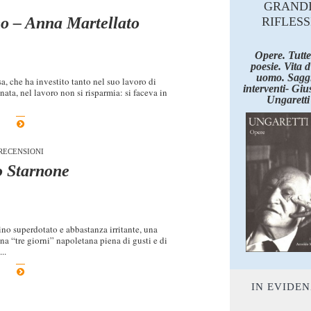
GRAND
no – Anna Martellato
RIFLESS
Opere. Tutte
poesie. Vita 
uomo. Saggi
, che ha investito tanto nel suo lavoro di
interventi- Giu
nata, nel lavoro non si risparmia: si faceva in
Ungaretti
RECENSIONI
o Starnone
ino superdotato e abbastanza irritante, una
una “tre giorni” napoletana piena di gusti e di
..
IN EVIDE