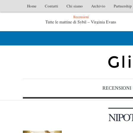
Home
Contatti
Chi siamo
Archivio
Partnership
Recensioni
Tutte le mattine di Sybil – Virginia Evans
L’idraulico non verrà – Fruttero & Lucentini
Le 
RECENSIONI
NIPO