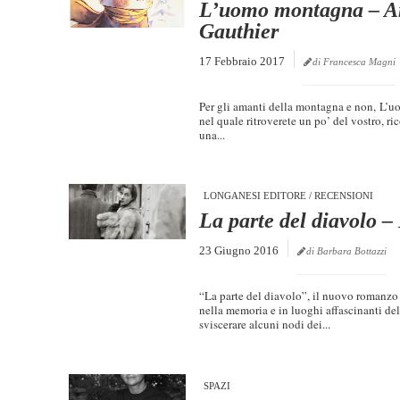
L’uomo montagna – Am
Gauthier
17 Febbraio 2017
di Francesca Magni
Per gli amanti della montagna e non, L’u
nel quale ritroverete un po’ del vostro, ri
una...
LONGANESI EDITORE
/
RECENSIONI
La parte del diavolo 
23 Giugno 2016
di Barbara Bottazzi
“La parte del diavolo”, il nuovo romanzo
nella memoria e in luoghi affascinanti del
sviscerare alcuni nodi dei...
SPAZI